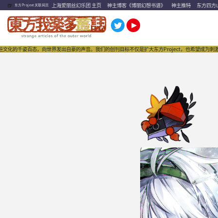
🍺
上海爱丽丝幻乐团 主页
神主博客《博丽幻想书谱》
神主推特
东方四方
东方Projext关联网页
千姿百态，向世界发出自豪的声音。我们的创刊目标不仅是扩大东方Project，也希望成为刺激“同