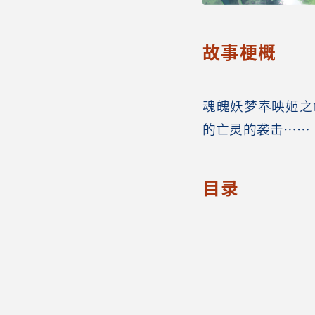
故事梗概
魂魄妖梦奉映姬之
的亡灵的袭击……
目录