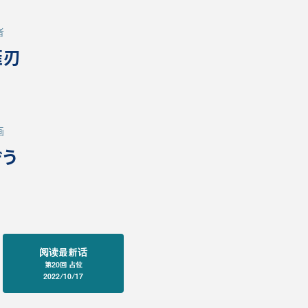
者
薙刃
画
ぞう
阅读最新话
第20回 占位
2022/10/17