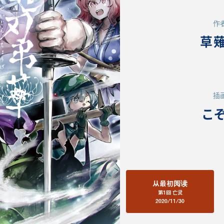
作
草
插
こ
从最初阅读
第1回 亡灵
2020/11/30