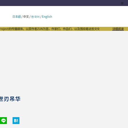
🍺
日本語
/
中文
/
한국어
/
English
t的传播媒体。以原作者ZUN为首，作家们、作品们，以及围绕着这些文化的千姿百态，向世界发出自豪的
详细阅读
妖世刃吊华