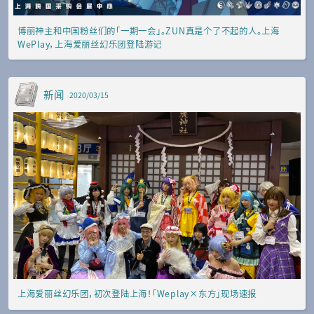
博丽神主和中国粉丝们的「一期一会」。ZUN真是个了不起的人。上海
WePlay，上海爱丽丝幻乐团登陆游记
新闻
2020/03/15
上海爱丽丝幻乐团，初次登陆上海！「Weplay×东方」现场速报