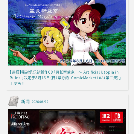
【速报】秘封俱乐部新作CD『灵长新益京 ～ Artificial Utopia in
Ruins.』决定于8月16日（日）举办的「ComicMarket108（第二天）」
上发售！！
新闻
2026/06/12