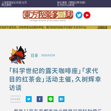
上海爱丽丝幻乐团 主页
神主博客《博丽幻想书谱》
神主推特
东方四方山新闻
的千姿百态，向世界发出自豪的声音。我们的创刊目标不仅是扩大东方Project，也希望成为刺激“同
详细阅读
目录
2020/03/26
「科学世纪的露天咖啡座」「求代
目的红茶会」活动主催，久树辉幸
访谈
SHARE
每年11月在京都市劝业馆举行的秘封俱乐