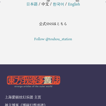
日本語
/
中文
/
한국어
/
English
公式SNSはこちら
Follow @touhou_station
上海爱丽丝幻乐团 主页
神主博客《博丽幻想书谱》