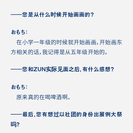
――您是从什么时候开始画画的
？
おもち：
在小学一年级的时候就开始画画，开始画东
方相关的话，我记得是从五年级开始的。
――您和ZUN实际见面之后，有什么感想
？
おもち：
原来真的在喝啤酒啊。
――最后，您有想过以社团的身份出展例大祭
吗
？