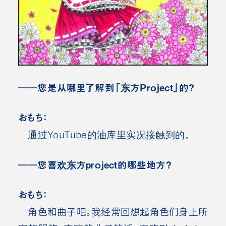
――您是从哪里了解到「东方Project」的
？
おもち：
通过YouTube的油库里实况接触到的
。
――您喜欢东方project的哪些地方
？
おもち：
角色和曲子吧。我经常回想起角色们身上所