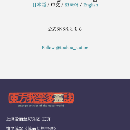
日本語
/
中文
/
한국어
/
English
公式SNSはこちら
Follow @touhou_station
上海爱丽丝幻乐团 主页
神主博客《博丽幻想书谱》