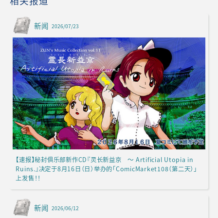
相关报道
新闻
2026/07/23
【速报】秘封俱乐部新作CD『灵长新益京 ～ Artificial Utopia in
Ruins.』决定于8月16日（日）举办的「ComicMarket108（第二天）」
上发售！！
新闻
2026/06/12