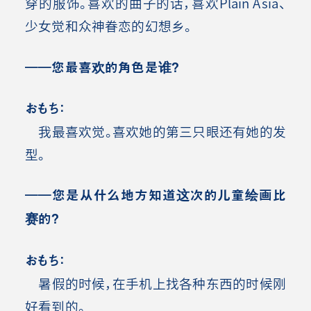
穿的服饰。喜欢的曲子的话，喜欢Plain Asia、
少女觉和众神眷恋的幻想乡。
――您最喜欢的角色是谁
？
おもち：
我最喜欢觉。喜欢她的第三只眼还有她的发
型。
――您是从什么地方知道这次的儿童绘画比
赛的
？
おもち：
暑假的时候，在手机上找各种东西的时候刚
好看到的。