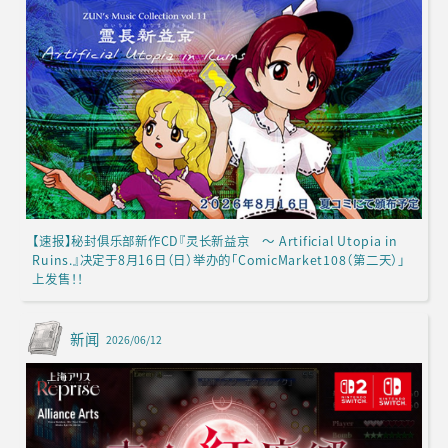
【速报】秘封俱乐部新作CD『灵长新益京 ～ Artificial Utopia in
Ruins.』决定于8月16日（日）举办的「ComicMarket108（第二天）」
上发售！！
新闻
2026/06/12