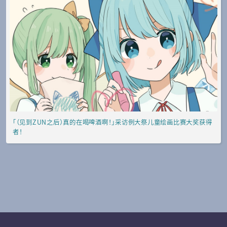
「（见到ZUN之后）真的在喝啤酒啊！」采访例大祭儿童绘画比赛大奖获得
者！