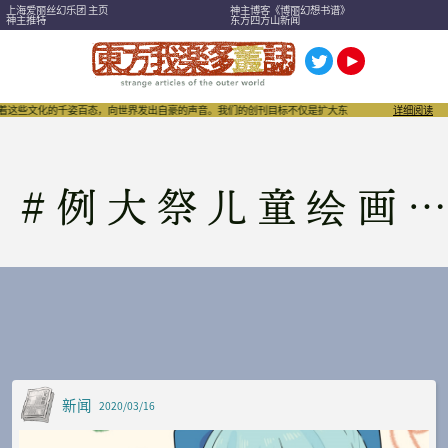
上海爱丽丝幻乐团 主页
神主博客《博丽幻想书谱》
神主推特
东方四方山新闻
着这些文化的千姿百态，向世界发出自豪的声音。我们的创刊目标不仅是扩大东方Project，也希望
详细阅读
#
例大祭儿童绘画比赛
新闻
2020/03/16