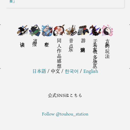
奏」
访谈
报道
专栏
同人作品感想
音乐点
游戏评测
关于东方我乐多丛志
东方的玩法
日本語
/
中文
/
한국어
/
English
公式SNSはこちら
Follow @touhou_station