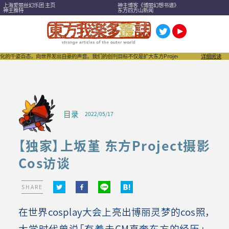
上海爱丽丝幻乐团 主页
神主博客《博丽幻想书谱》
神主推特
东方四方山新闻
千姿百态，向世界发出自豪的声音。我们的创刊目标不仅是扩大东方Project，也希望成为刺激“同
详细阅读
目录
2022/05/17
【独家】上坂堇 东方Project摄影
Cos访谈
SHARE
在世界cosplay大会上亮出博丽灵梦的cos照，
大学时代曾说「有着去CM直奔东方的经历」，