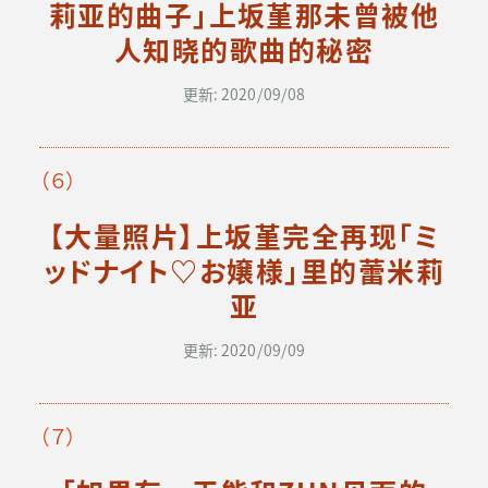
莉亚的曲子」上坂堇那未曾被他
人知晓的歌曲的秘密
更新: 2020/09/08
（６）
【大量照片】上坂堇完全再现「ミ
ッドナイト♡お嬢様」里的蕾米莉
亚
更新: 2020/09/09
（７）