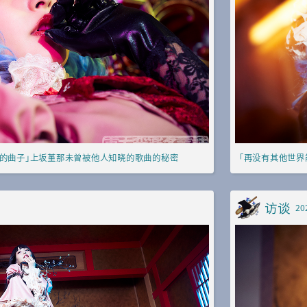
亚的曲子」上坂堇那未曾被他人知晓的歌曲的秘密
「再没有其他世界
访谈
20