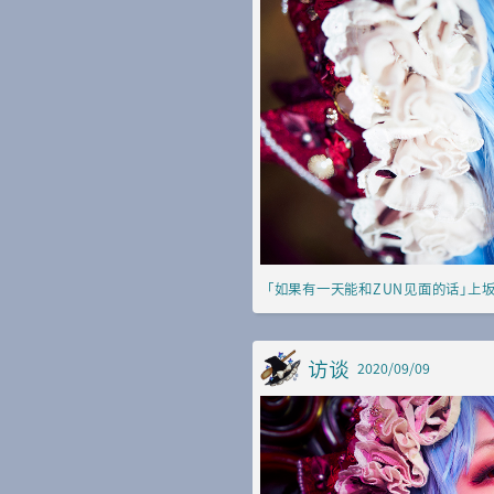
「如果有一天能和ZUN见面的话」上
访谈
2020/09/09