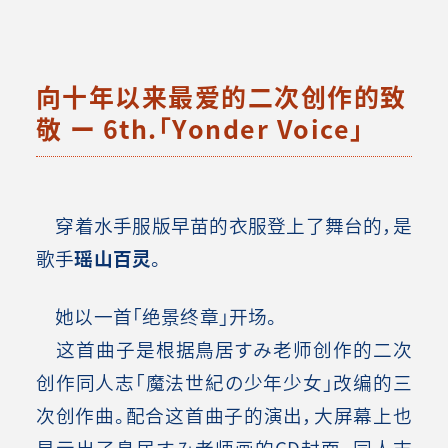
向十年以来最爱的二次创作的致
敬 ー 6th.「Yonder Voice」
穿着水手服版早苗的衣服登上了舞台的，是
歌手
瑶山百灵
。
她以一首「绝景终章」开场。
这首曲子是根据鳥居すみ老师创作的二次
创作同人志「魔法世紀の少年少女」改编的三
次创作曲。配合这首曲子的演出，大屏幕上也
显示出了鳥居すみ老师画的CD封面。同人志