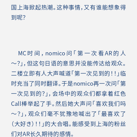
国上海掀起热潮。这种事情，又有谁能想象得
到呢？
MC时间，nomico问「第一次看AR的人
～？」，但这句日语的意思并没能传达给观众。
二楼立即有人大声喊道「第一次见到的！！」临
时充当了同时翻译。于是nomico再一次问「第
一次见到的？」，会场中的观众们都拿着红色
Call棒举起了手。然后她大声问「喜欢我们吗
～？」，观众们毫不犹豫地喊出了「最喜欢了
（大好き）！！」的大合唱。能感受到上海的粉丝
们对AR长久期待的感情。