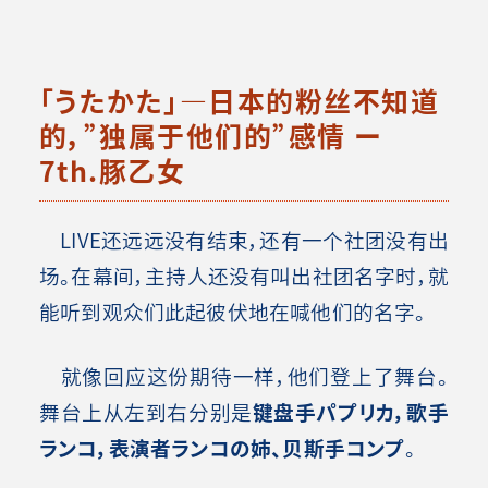
「うたかた」―日本的粉丝不知道
的，”独属于他们的”感情 ー
7th.豚乙女
LIVE还远远没有结束，还有一个社团没有出
场。在幕间，主持人还没有叫出社团名字时，就
能听到观众们此起彼伏地在喊他们的名字。
就像回应这份期待一样，他们登上了舞台。
舞台上从左到右分别是
键盘手パプリカ，歌手
ランコ，表演者ランコの姉、贝斯手コンプ
。