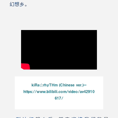
幻想乡。
kiRa☆rhyTHm (Chinese ver.)
ー
https://www.bilibili.com/video/av42910
617/