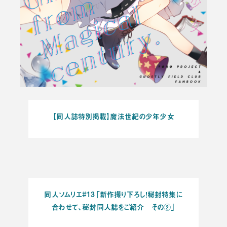
【同人誌特別掲載】魔法世紀の少年少女
同人ソムリエ#13「新作撮り下ろし！秘封特集に
合わせて、秘封同人誌をご紹介 その②」