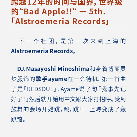
跨越12年的时间与国界，世界级
的“Bad Apple!!“ ー 5th.
「Alstroemeria Records」
下一个社团，是第一次来到上海的
Alstroemeria Records
。
DJ.Masayoshi Minoshima
和身着博丽灵
梦服饰的
歌手ayame
在一旁待机。第一首曲
子是「REDSOUL」．Ayame说了句「我事先记
好了！」然后就开始用中文跟大家打招呼。受到
鼓舞的会场开始跳，跳，跳!! 上海变成了轰
趴馆
。