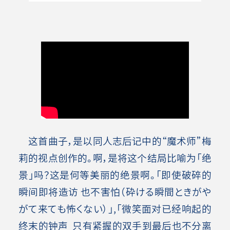
这首曲子，是以同人志后记中的“魔术师”梅
莉的视点创作的。啊，是将这个结局比喻为「绝
景」吗？这是何等美丽的绝景啊。「即使破碎的
瞬间即将造访 也不害怕（砕ける瞬間ときがや
がて来ても怖くない）」,「微笑面对已经响起的
终末的钟声 只有紧握的双手到最后也不分离