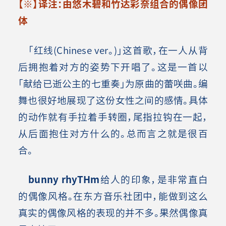
【
※
】译注：由悠木碧和竹达彩奈组合的偶像团
体
「红线(Chinese ver。)」这首歌，在一人从背
后拥抱着对方的姿势下开唱了。这是一首以
「献给已逝公主的七重奏」为原曲的蕾咲曲。编
舞也很好地展现了这份女性之间的感情。具体
的动作就有手拉着手转圈，尾指拉钩在一起，
从后面抱住对方什么的。总而言之就是很百
合。
bunny rhyTHm
给人的印象，是非常直白
的偶像风格。在东方音乐社团中，能做到这么
真实的偶像风格的表现的并不多。果然偶像真