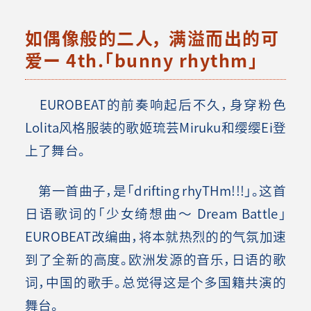
如偶像般的二人， 满溢而出的可
爱ー 4th.「bunny rhythm」
EUROBEAT的前奏响起后不久，身穿粉色
Lolita风格服装的歌姬琉芸Miruku和缨缨Ei登
上了舞台。
第一首曲子，是「drifting rhyTHm!!!」。这首
日语歌词的「少女绮想曲～ Dream Battle」
EUROBEAT改编曲，将本就热烈的的气氛加速
到了全新的高度。欧洲发源的音乐，日语的歌
词，中国的歌手。总觉得这是个多国籍共演的
舞台。