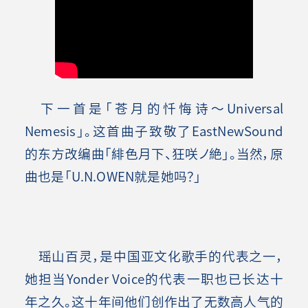
下一首是「苍月的忏悔诗～Universal
Nemesis」。这首曲子致敬了EastNewSound
的东方改编曲「緋色月下、狂咲ノ絶」。当然，原
曲也是「U.N.OWEN就是她吗？」
瑶山百灵，是中国亚文化歌手的代表之一，
她担当Yonder Voice的代表一职也已长达十
年之久。这十年间他们创作出了无数高人气的