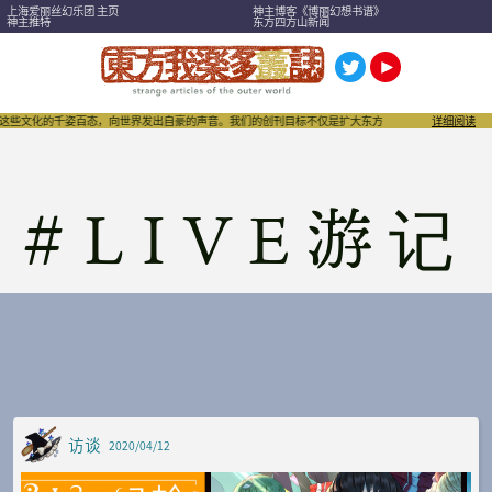
上海爱丽丝幻乐团 主页
神主博客《博丽幻想书谱》
神主推特
东方四方山新闻
这些文化的千姿百态，向世界发出自豪的声音。我们的创刊目标不仅是扩大东方Project，也希望成为
详细阅读
#
LIVE游记
访谈
2020/04/12