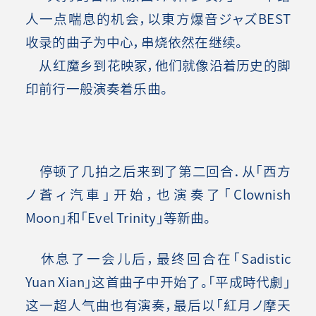
人一点喘息的机会，以東方爆音ジャズBEST
收录的曲子为中心，串烧依然在继续。
从红魔乡到花映冢，他们就像沿着历史的脚
印前行一般演奏着乐曲
。
停顿了几拍之后来到了第二回合．从「西方
ノ蒼ィ汽車」开始，也演奏了「Clownish
Moon」和「Evel Trinity」等新曲。
休息了一会儿后，最终回合在「Sadistic
Yuan Xian」这首曲子中开始了。「平成時代劇」
这一超人气曲也有演奏，最后以「紅月ノ摩天