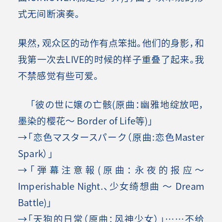
式无间断演奏。
果然，观众区的动作有点笨拙。他们的身影，和
我第一次去LIVE的时候的样子重叠了起来。我
不禁感觉有些可爱。
「彼の世に嬢の亡骸(原曲：幽雅地绽放吧，
墨染的樱花～ Border of Life等)」
→「恋色マスタースパーク（原曲:恋色Master
Spark）」
→「弾幕注意報(原曲：永夜的报应～
Imperishable Night.、少女绮想曲 ～ Dream
Battle)」
→「天狗的日常（原曲：风神少女）」……不给