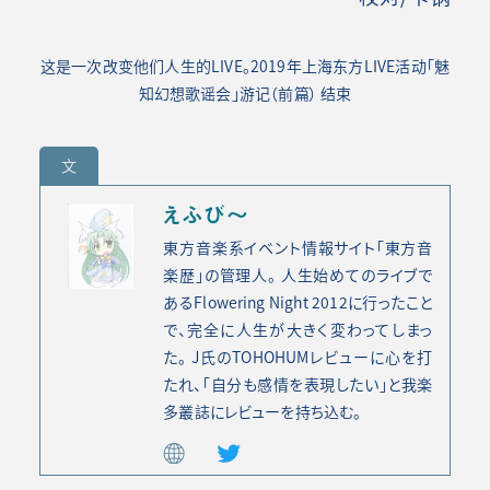
这是一次改变他们人生的LIVE。2019年上海东方LIVE活动「魅
知幻想歌谣会」游记（前篇）
结束
文
えふび～
東方音楽系イベント情報サイト「東方音
楽歴」の管理人。 人生始めてのライブで
あるFlowering Night 2012に行ったこと
で、完全に人生が大きく変わってしまっ
た。 J氏のTOHOHUMレビューに心を打
たれ、「自分も感情を表現したい」と我楽
多叢誌にレビューを持ち込む。