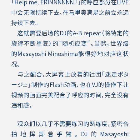
「Help me, ERINNNNNN!!」的呼应部分在LIVE
中会无限持续下去。在马里奥满足之前会永远
持续下去。
这就需要后场的DJ的A-B repeat（将特定的
旋律不断重复）的“随机应变”。当然，世界级
的Masayoshi Minoshima能很好地对应这状
况。
与之配合，大屏幕上放着的社团「迷走ポタ
ージュ」制作的Flash动画，也在VJ的操作下让
视频的画面完美配合了呼应的时间，完全没有
违和感
。
观众们以几乎不需要练习的熟练度，紧密合
拍地挥舞着手臂。DJ的Masayoshi