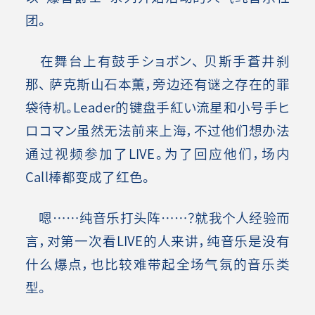
团。
在舞台上有鼓手ショボン、 贝斯手蒼井刹
那、 萨克斯山石本薫，旁边还有谜之存在的罪
袋待机。Leader的键盘手紅い流星和小号手ヒ
ロコマン虽然无法前来上海，不过他们想办法
通过视频参加了LIVE。为了回应他们，场内
Call棒都变成了红色。
嗯……纯音乐打头阵……？就我个人经验而
言，对第一次看LIVE的人来讲，纯音乐是没有
什么爆点，也比较难带起全场气氛的音乐类
型。