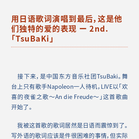
用日语歌词演唱到最后，这是他
们独特的爱的表现 ー 2nd.
「TsuBaKi」
接下来，是中国东方音乐社团TsuBaki。舞
台上只有歌手Napoleon一人待机，LIVE以「欢
喜的夜雀之歌～An die Freude～」这首歌曲
开始了。
我被这首歌的歌词居然是日语而震惊到了。
写外语的歌词应该是件很困难的事情，但实际