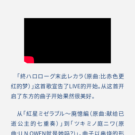
「終ハロローグ末此レカラ（原曲:比赤色更
红的梦）」这首歌宣告了LIVE的开始。从这首开
启了东方的曲子开始果然很美好。
从「紅星ミゼラブル～廃憶編（原曲:献给已
逝公主的七重奏）」到「ツキミノ庭ニワ(原
曲:U.N.OWEN就是她吗？)」，曲子以串烧的形