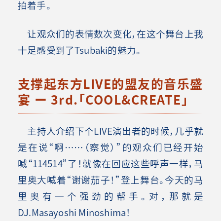
拍着手。
让观众们的表情数次变化，在这个舞台上我
十足感受到了Tsubaki的魅力。
支撑起东方LIVE的盟友的音乐盛
宴 ー 3rd.「COOL&CREATE」
主持人介绍下个LIVE演出者的时候，几乎就
是在说“啊……（察觉）”的观众们已经开始
喊“114514”了！就像在回应这些呼声一样，马
里奥大喊着“谢谢茄子！”登上舞台。今天的马
里奥有一个强劲的帮手。对，那就是
DJ.Masayoshi Minoshima！