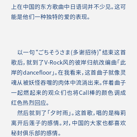
上在中国的东方歌曲中日语词并不少见。这可
能是他们一种独特的爱的表现。
以一句“ごちそうさま(多谢招待)”结束这首
歌后，就到了V-Rock风的彼岸归航改编曲「此
岸的dancefloor」。在我看来，这首曲子就像灵
魂从被妖怪吞噬的肉体中流淌出来。伴着曲子
一起燃起来的观众们也将Call棒的颜色调成
红色热烈回应。
然后就到了「夕时雨」。这首歌，唱的是梅莉
离开后莲子的感情。对，中国的大家也都喜欢
秘封俱乐部的感情
。