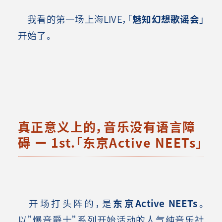
我看的第一场上海LIVE，「
魅知幻想歌谣会
」
开始了。
真正意义上的，音乐没有语言障
碍 ー 1st.「东京Active NEETs」
开场打头阵的，是
东京Active NEETs
。
以”爆音爵士”系列开始活动的人气纯音乐社