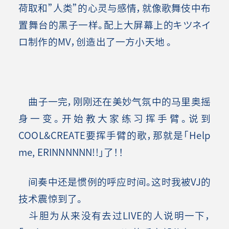
荷取和”人类”的心灵与感情，就像歌舞伎中布
置舞台的黑子一样。配上大屏幕上的キツネイ
ロ制作的MV，创造出了一方小天地 。
曲子一完，刚刚还在美妙气氛中的马里奥摇
身一变。开始教大家练习挥手臂。说到
COOL&CREATE要挥手臂的歌，那就是「Help
me, ERINNNNNN!!」了！！
间奏中还是惯例的呼应时间。这时我被VJ的
技术震惊到了。
斗胆为从来没有去过LIVE的人说明一下，