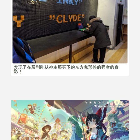
发现了在玩刚刚从神主那买下的东方鬼形兽的强者的身
影！