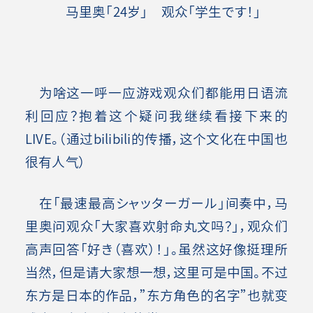
马里奥「24岁」 观众「学生です！」
为啥这一呼一应游戏观众们都能用日语流
利回应？抱着这个疑问我继续看接下来的
LIVE。（通过bilibili的传播，这个文化在中国也
很有人气）
在「最速最高シャッターガール」间奏中，马
里奥问观众「大家喜欢射命丸文吗？」，观众们
高声回答「好き（喜欢）！」。虽然这好像挺理所
当然，但是请大家想一想，这里可是中国。不过
东方是日本的作品，”东方角色的名字”也就变