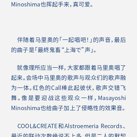
Minoshima也挥起手来，真可爱。
伴随着马里奥的「一起唱吧！」的声音，最后
的曲子是「最終鬼畜“上海で”声」。
就像理所应当一样，大家都跟着马里奥唱了
起来。会场中马里奥的歌声与观众们的歌声融
为一体。红色的Call棒此起彼伏，歌声交错飞
舞。像是要迎战这些观众一样，Masayoshi
Minoshima也给曲子加上了侵略性的效果音。
COOL&CREATE和Alstroemeria Records、
最近的联动次数绝说不上多，但是二人的默契