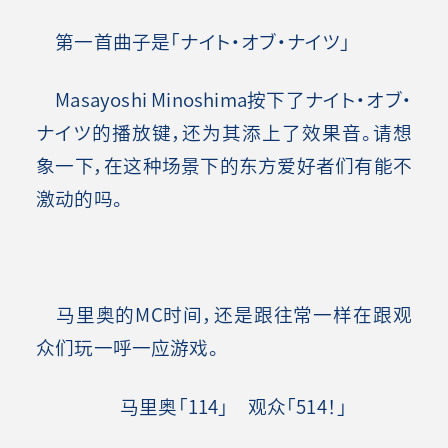
第一首曲子是「ナイト・オブ・ナイツ」
Masayoshi Minoshima按下了ナイト・オブ・
ナイツ的播放键，还为其添上了效果音。请想
象一下，在这种场景下的东方爱好者们有能不
激动的吗。
马里奥的MC时间，还是跟往常一样在跟观
众们玩一呼一应游戏。
马里奥「114」 观众「514！」