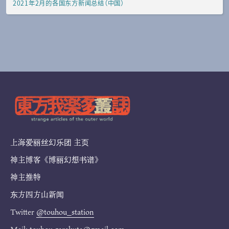
2021年2月的各国东方新闻总结（中国）
上海爱丽丝幻乐团 主页
神主博客《博丽幻想书谱》
神主推特
东方四方山新闻
Twitter
@touhou_station