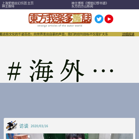
上海爱丽丝幻乐团 主页
神主博客《博丽幻想书谱》
神主推特
东方四方山新闻
着这些文化的千姿百态，向世界发出自豪的声音。我们的创刊目标不仅是扩大东方Project，也希望
详细阅读
#
海外特辑
访谈
2020/03/16