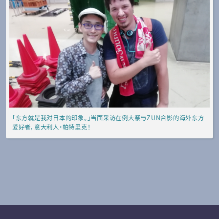
「东方就是我对日本的印象。」当面采访在例大祭与ZUN合影的海外东方
爱好者，意大利人・帕特里克！