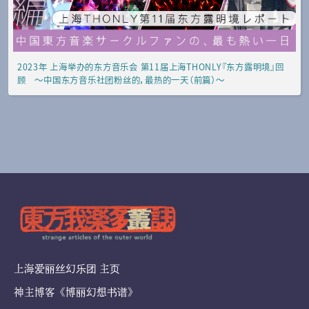
2023年 上海举办的东方音乐会 第11届上海THONLY『东方露明境』回
顾 ～中国东方音乐社团粉丝的，最热的一天（前篇）～
上海爱丽丝幻乐团 主页
神主博客《博丽幻想书谱》