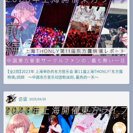
【全2回】2023年 上海举办的东方音乐会 第11届上海THONLY『东方露
明境』回顾 ～中国东方音乐社团粉丝的，最热的一天～
访谈
2025/04/20