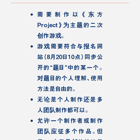
需要制作以《东方
Project
》为主题的二次
创作游戏。
游戏需要符合
与报名网
站（
8
月
20
日
10
点）同步公
开的
“
题目
”
中的某一个。
对题目的个人理解、使用
方法是自由的。
无论是个人制作还是多
人团队制作都可以。
允许一个制作者或制作
团队应征多个作品。但