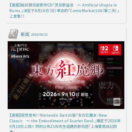
【速报】秘封俱乐部新作CD『灵长新益京 ～ Artificial Utopia in
Ruins.』决定于8月16日（日）举办的「ComicMarket108（第二天）」
上发售！！
新闻
2026/06/12
【速报】突然发布！！Nintendo Switch版『东方红魔乡：New
Classic ～ the Embodiment of Scarlet Devil.』确定于2026年
9月10日上线!! 同时公布ZUN先生组建的新社团「上海爱丽丝幻回