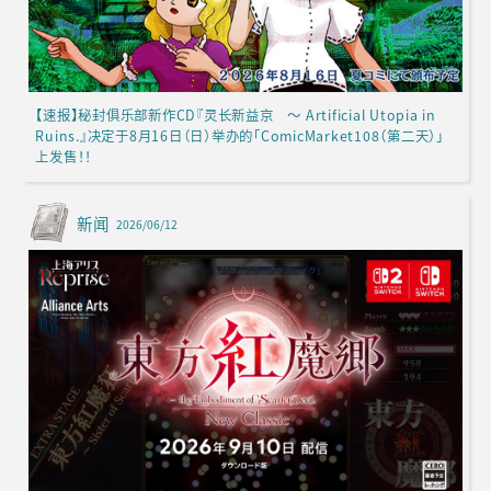
【速报】秘封俱乐部新作CD『灵长新益京 ～ Artificial Utopia in
Ruins.』决定于8月16日（日）举办的「ComicMarket108（第二天）」
上发售！！
新闻
2026/06/12