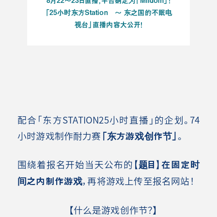
8月22～23日直播，平台确定为「Mildom」！
「25小时东方Station ～ 东之国的不眠电
视台」直播内容大公开！
配合「东方STATION25小时直播」的企划。74
小时游戏制作耐力赛
「东方游戏创作节」
。
围绕着报名开始当天公布的
【题目】在固定时
间之内制作游戏
，再将游戏上传至报名网站！
【什么是游戏创作节？】