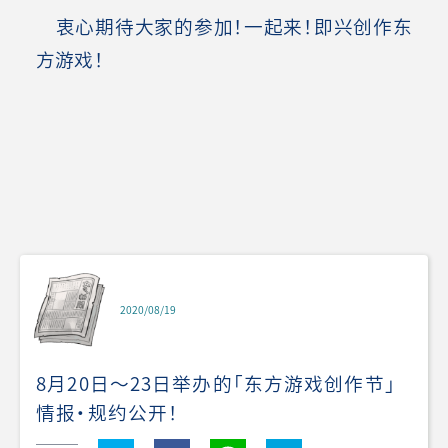
衷心期待大家的参加！一起来！即兴创作东
方游戏！
2020/08/19
8月20日～23日举办的「东方游戏创作节」
情报・规约公开！