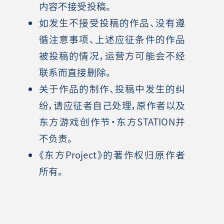
内容不接受投稿。
如发生不接受投稿的作品、没有遵
循注意事项、上述应征条件的作品
被投稿的情况，运营方可能会不经
联系而直接删除。
关于作品的制作、投稿中发生的纠
纷，请应征者自己处理，原作者以及
东方游戏创作节·东方STATION并
不负责。
《东方Project》的著作权归原作者
所有。