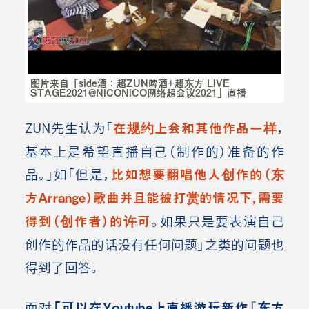
图片来自「side酒：超ZUN啤酒+超东方 LIVE
STAGE2021@NICONICO网络超会议2021」直播
ZUN先生认为「
在规约上会和其他作品一样
，
基本上是希望直播自己（制作的）准备的作
品。」如「但是，
比如想要翻唱他人创作的（东
方
Arrange
）歌曲并且能被打赏的情况下，需要
得到（创作者）的许可
。
如果只是要表演自己
创作的作品的话没有任何问题」之类的问题也
得到了回答。
面对
「可以在
Youtube
上直播游玩新作『东方