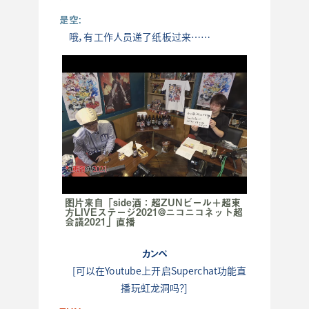
是空:
哦，有工作人员递了纸板过来……
图片来自「side酒：超ZUNビール＋超東
方LIVEステージ2021@ニコニコネット超
会議2021」直播
カンペ
[可以在Youtube上开启Superchat功能直
播玩虹龙洞吗？]