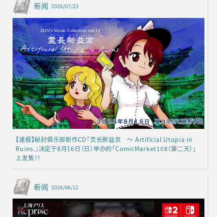
新闻
2026/07/23
【速报】秘封俱乐部新作CD『灵长新益京 ～ Artificial Utopia in
Ruins.』决定于8月16日（日）举办的「ComicMarket108（第二天）」
上发售！！
新闻
2026/06/12