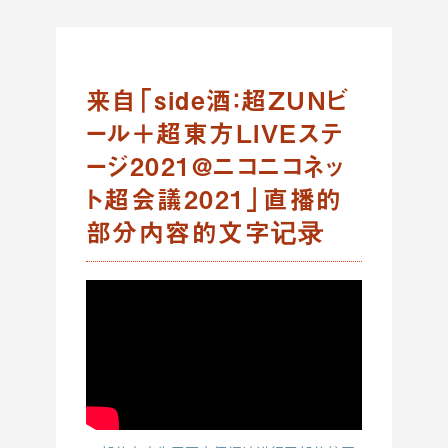
来自「side酒：超ZUNビ
ール＋超東方LIVEステ
ージ2021@ニコニコネッ
ト超会議2021」直播的
部分内容的文字记录