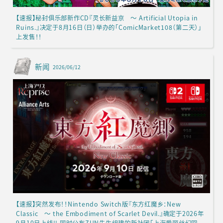
【速报】秘封俱乐部新作CD『灵长新益京 ～ Artificial Utopia in
Ruins.』决定于8月16日（日）举办的「ComicMarket108（第二天）」
上发售！！
新闻
2026/06/12
【速报】突然发布！！Nintendo Switch版『东方红魔乡：New
Classic ～ the Embodiment of Scarlet Devil.』确定于2026年
9月10日上线!! 同时公布ZUN先生组建的新社团「上海爱丽丝幻回