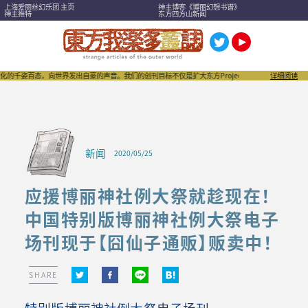
上海爱丽丝幻乐团 主页
神主博客《博丽幻想书谱》
神主推特
东方四方山新闻
千姿百态，向世界发出自豪的声音。我们的创刊目标不仅是扩大东方Project，也希望成为刺激“同人
详细阅读
新闻
2020/05/25
应援博丽神社例大祭就趁现在！
中国特别版博丽神社例大祭电子
场刊现于【囧仙子通贩】贩卖中！
SHARE
特别版博丽神社例大祭电子场刊