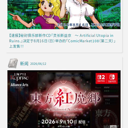
【速报】秘封俱乐部新作CD『灵长新益京 ～ Artificial Utopia in
Ruins.』决定于8月16日（日）举办的「ComicMarket108（第二天）」
上发售！！
新闻
2026/06/12