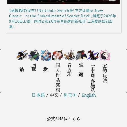
【速报】突然发布！！Nintendo Switch版『东方红魔乡：New
Classic ～ the Embodiment of Scarlet Devil.』确定于2026年
9月10日上线!! 同时公布ZUN先生组建的新社团「上海爱丽丝幻回
奏」
访谈
报道
专栏
同人作品感想
音乐点
游戏评测
关于东方我乐多丛志
东方的玩法
日本語
/
中文
/
한국어
/
English
公式SNSはこちら