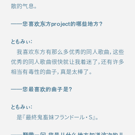
散的气息。
――
您喜欢东方
project
的哪些地方
？
ともみぃ：
我喜欢东方有那么多优秀的同人歌曲，这些
优秀的同人歌曲很快就让我着迷了，还有许多
相当有毒性的曲子，真是太棒了。
――
您最喜欢的曲子是？
ともみぃ：
是『最終鬼畜妹フランドール・Ｓ』。
――
顺带一问，您是从什么地方知道这次的儿