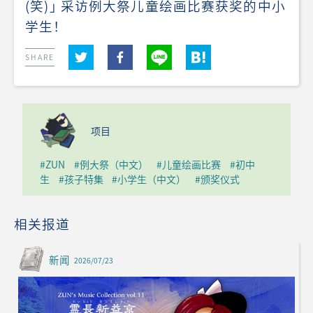
(笑)」 采访例大祭儿童绘画比赛获奖的中小
学生！
SHARE
项目
#ZUN
#例大祭（中文）
#儿童绘画比赛
#初中
生
#孩子特集
#小学生（中文）
#颁奖仪式
相关报道
新闻
2026/07/23