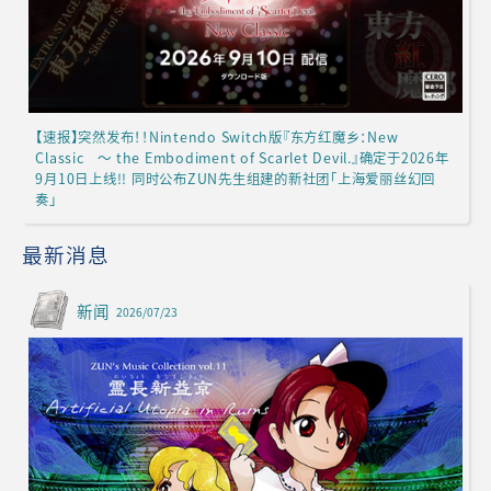
【速报】突然发布！！Nintendo Switch版『东方红魔乡：New
Classic ～ the Embodiment of Scarlet Devil.』确定于2026年
9月10日上线!! 同时公布ZUN先生组建的新社团「上海爱丽丝幻回
奏」
最新消息
新闻
2026/07/23