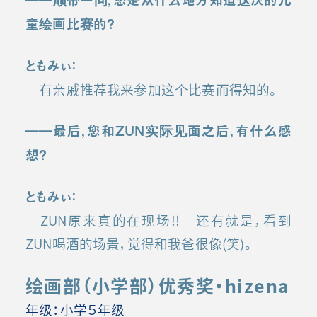
童绘画比赛的？
ともみぃ：
有亲戚推荐我来参加这个比赛而得知的。
――
最后，您和
ZUN
实际见面之后，有什么感
想？
ともみぃ：
ZUN原来真的在现场!! 还有就是，看到
ZUN喝酒的场景，觉得和我爸很像(笑)。
绘画部（小学部）优秀奖・hizena
年级：小学５年级