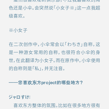
色还是小伞。会突然说「小女子※」这一点我超
级喜欢。
※小女子
在二次创作中，小伞常会以「わちき」自称，这
是一种游女常用的自称，也很符合小伞的身
世，在此翻译为小女子。而在原作中，小伞使用
的自称则是「私」，并无注音。
――
您喜欢东方
project
的哪些地方？
ジャロすけ：
喜欢东方整体的氛围。比如在很多地方很有