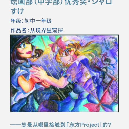
绘画部（中学部）优秀奖・ジャロ
すけ
年级：初中一年级
作品名：从境界里窥探
――
您是从哪里接触到「东方
Project
」的？