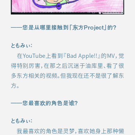
――
您是从哪里接触到「东方
Project
」的？
ともみぃ：
在YouTube上看到『Bad Apple!!』的MV，觉
得特别厉害，在那之后沉迷于油库里、看了很
多东方相关的视频。但我现在还不是很了解东
方。
――
您最喜欢的角色是谁
？
ともみぃ：
我最喜欢的角色是灵梦，喜欢她身上那种懒