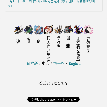
9月10日上线!! 同时公布ZUN先生组建的新社团「上海爱丽丝幻回
奏」
访谈
报道
专栏
同人作品感想
音乐点
游戏评测
关于东方我乐多丛志
东方的玩法
日本語
/
中文
/
한국어
/
English
公式SNSはこちら