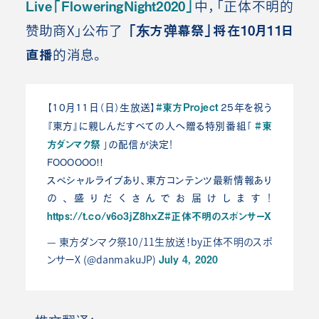
Live「FloweringNight2020」
中，「正体不明的
赞助商X」公布了
「东方弹幕祭」将在10月11日
直播
的消息。
#東方Project
【10月11日（日）生放送】
25年を祝う
#東
『東方』に親しんだすべての人へ贈る特別番組「
方ダンマク祭
」の配信が決定！
FOOOOOO!!
スペシャルライブあり、東方コンテンツ最新情報あり
の、盛りだくさんでお届けします！
https://t.co/v6o3jZ8hxZ
#正体不明のスポンサーX
— 東方ダンマク祭10/11生放送！by正体不明のスポ
July 4, 2020
ンサーX (@danmakuJP)