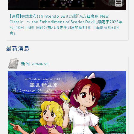
【速报】突然发布！！Nintendo Switch版『东方红魔乡：New
Classic ～ the Embodiment of Scarlet Devil.』确定于2026年
9月10日上线!! 同时公布ZUN先生组建的新社团「上海爱丽丝幻回
奏」
最新消息
新闻
2026/07/23