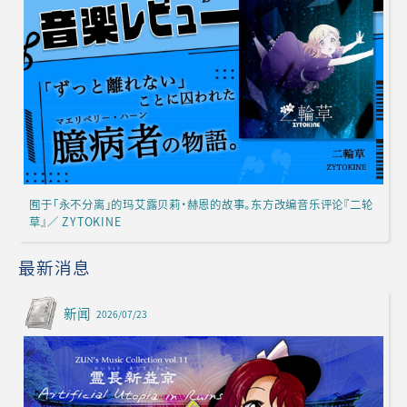
囿于「永不分离」的玛艾露贝莉·赫恩的故事。东方改编音乐评论『二轮
草』／ ZYTOKINE
最新消息
新闻
2026/07/23