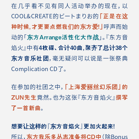
在几乎看不见有同人活动举办的现在，以
COOL&CREATE的ビートまりお的
「正是在这
种时候，才更要点燃我们的东方爱！」
呼声而始
动的「
东方
Arrange
活性化大作战
」。『东方音
焰火』中有
4枚碟、合计40曲，聚齐了总计38个
东方音乐社团
，毫无疑问可以说是一张祭典
Complication CD了。
在参加的社团之中，
「上海爱丽丝幻乐团」的
ZUN先生
竟然。也为这张『东方音焰火』
撰写
了一首新曲
。
想要让这样的『东方音焰火』更加火起来！
所以，
东方我乐多丛志准备将CD中
（除Bonus