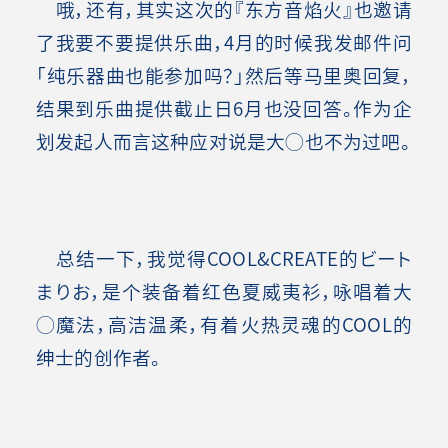
哦，还有，其实这次的『东方音焰火』也邀请
了我要不要提供乐曲，4月的时候我发邮件问
「纯乐器曲也能参加吗？」然后等马里奥回复，
结果到乐曲提供截止日6月也没回答。作为企
划发起人而言这种应对说是大◯也不为过吧。
总结一下，我觉得COOL&CREATE的ビート
まりお，是个装备着红色夏威夷衫，咏唱着大
◯魔法，高洁温柔，有着火热灵魂的COOL的
绅士的创作者。