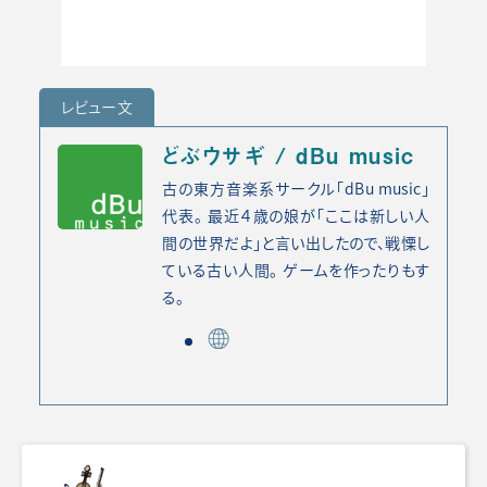
レビュー文
どぶウサギ / dBu music
古の東方音楽系サークル「dBu music」
代表。 最近４歳の娘が「ここは新しい人
間の世界だよ」と言い出したので、戦慄し
ている古い人間。 ゲームを作ったりもす
る。