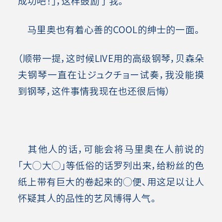
成功吧！」，这样鼓励了我。
马里奥也有着心善的COOL的绅士的一面。
（顺带一提，这时候LIVE用的高级钢琴，贝森朵
夫钢琴一直在让ジュクチョー试奏，我没能摸
到钢琴，这件事情我现在也还很后悔）
其他人的话，可能会将马里奥在人前说的
「大◯大◯」等低俗的话罗列出来，给粉丝的色
纸上带有巨大的卷起来的◯便、用这足以让人
怀疑其人的品性的艺风博得人气。