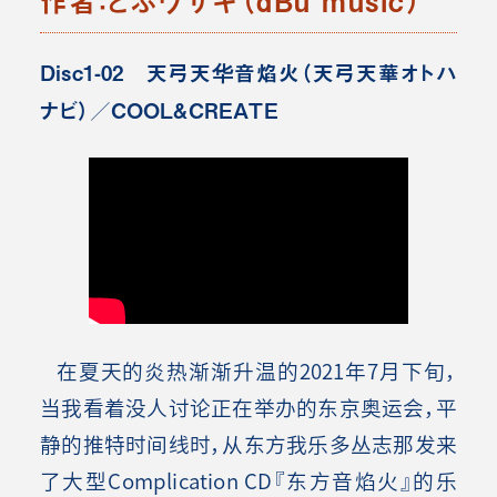
作者：どぶウサギ（dBu music）
Disc1-02 天弓天华音焰火（天弓天華オトハ
ナビ）／COOL&CREATE
在夏天的炎热渐渐升温的2021年7月下旬，
当我看着没人讨论正在举办的东京奥运会，平
静的推特时间线时，从东方我乐多丛志那发来
了大型Complication CD『东方音焰火』的乐