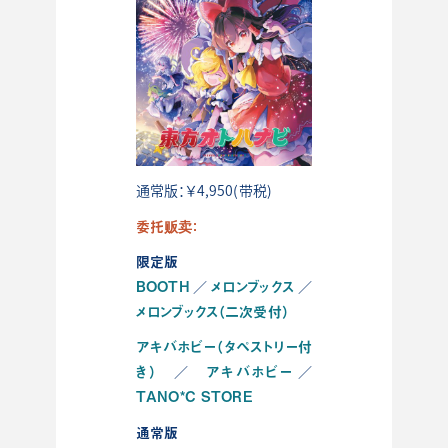
通常版：￥4,950(带税)
委托贩卖：
限定版
BOOTH
メロンブックス
／
／
メロンブックス（二次受付）
アキバホビー（タペストリー付
き）
アキバホビー
／
／
TANO*C STORE
通常版