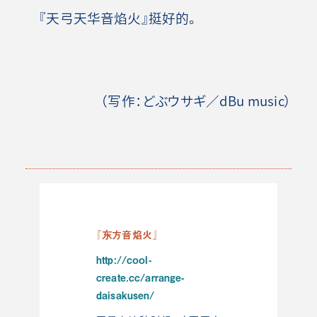
『天弓天华音焰火』挺好的。
（写作：どぶウサギ／dBu music）
『东方音焰火』
http://cool-
create.cc/arrange-
daisakusen/