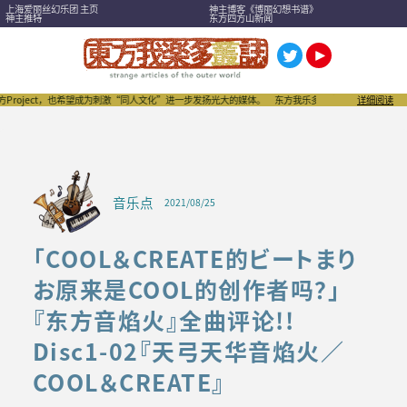
上海爱丽丝幻乐团 主页
神主博客《博丽幻想书谱》
神主推特
东方四方山新闻
ct，也希望成为刺激“同人文化”进一步发扬光大的媒体。
东方我乐多丛志是全世界首屈一指的“同人”
详细阅读
音乐点
2021/08/25
「COOL＆CREATE的ビートまり
お原来是COOL的创作者吗？」
『东方音焰火』全曲评论!!
Disc1-02『天弓天华音焰火／
COOL＆CREATE』