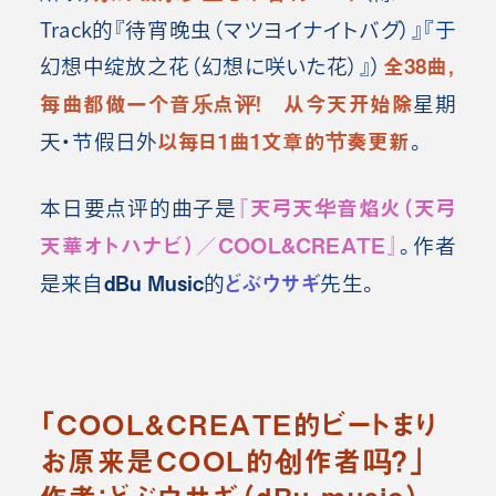
Track的『待宵晚虫（マツヨイナイトバグ）』『于
幻想中绽放之花（幻想に咲いた花）』）
全38曲，
每曲都做一个音乐点评！
从今天开始除
星期
天・节假日外
以每日1曲1文章的节奏更新
。
本日要点评的曲子是
『天弓天华音焰火（天弓
天華オトハナビ）／COOL&CREATE』
。作者
是来自
dBu Music
的
どぶウサギ
先生。
「
COOL&CREATE的ビートまり
お原来是COOL的创作者吗？」