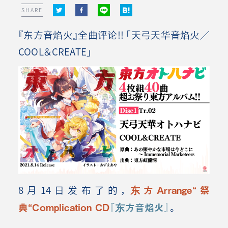
SHARE
『东方音焰火』全曲评论!! 「天弓天华音焰火／
COOL＆CREATE」
8月14日发布了的，
东方
Arrange“
祭
典
“
Complication CD
『
东方音焰火
』
。