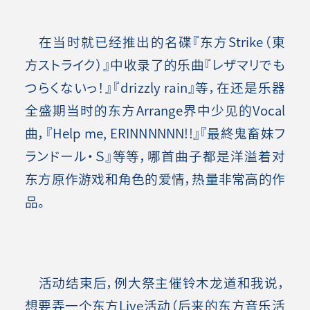
在当时就已经推出的名碟『东方Strike（東
方ストライク）』中收录了的乐曲『レザマリでも
つらくないっ！』『drizzly rain』等，在还是乐器
全盛期当时的东方Arrange界中少见的Vocal
曲，『Help me, ERINNNNNN!!』『最終鬼畜妹フ
ランドール・Ｓ』等等，哪首曲子都是洋溢着对
东方原作游戏和角色的爱情，热量非常高的作
品。
活动结束后，例大祭主催铃木龙道和我说，
想要弄一个东方Live活动（后来的东方音乐活