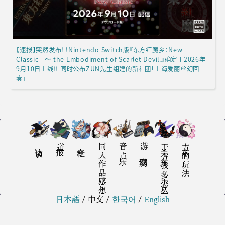
【速报】突然发布！！Nintendo Switch版『东方红魔乡：New
Classic ～ the Embodiment of Scarlet Devil.』确定于2026年
9月10日上线!! 同时公布ZUN先生组建的新社团「上海爱丽丝幻回
奏」
访谈
报道
专栏
同人作品感想
音乐点
游戏评测
关于东方我乐多丛志
东方的玩法
日本語
/
中文
/
한국어
/
English