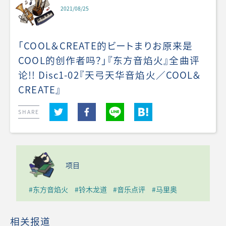
2021/08/25
「COOL＆CREATE的ビートまりお原来是
COOL的创作者吗？」『东方音焰火』全曲评
论!! Disc1-02『天弓天华音焰火／COOL＆
CREATE』
SHARE
项目
#东方音焰火
#铃木龙道
#音乐点评
#马里奥
相关报道