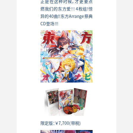
正是在这种时候，才更要点
燃我们的东方爱！! 4枚组!惊
异的40曲!!东方Arrange祭典
CD登场!!!
限定版：￥7,700(带税)