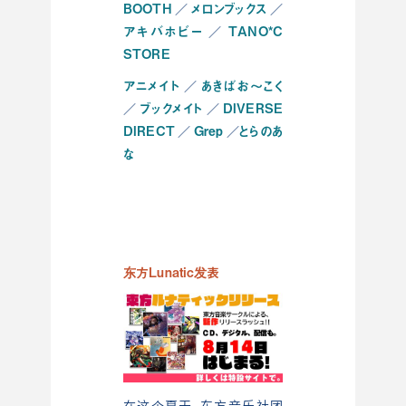
BOOTH
メロンブックス
／
／
アキバホビー
TANO*C
／
STORE
アニメイト
あきばお～こく
／
ブックメイト
DIVERSE
／
／
DIRECT
Grep
とらのあ
／
／
な
东方Lunatic发表
在这个夏天，东方音乐社团