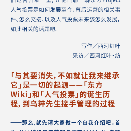
人气投票是如何发展至今、幕后运营的相关事
件、怎么交接、以及人气投票未来该怎么发展，
如此相关的话题吧。
写作／西河红叶
采访／西河红叶・纺
「与其要消失，不如就让我来继承
它」是一切的起源——「东方
Wiki」和「人气投票」的诞生历
程，到乌粹先生接手管理的过程
――那么，就先请大家做一个自我介绍吧。首