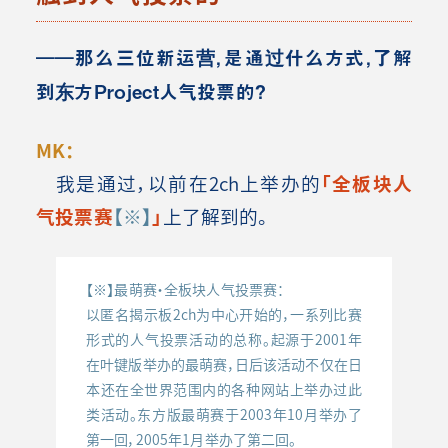
――那么三位新运营，是通过什么方式，了解
到东方Project人气投票的？
MK：
我是通过，以前在2ch上举办的
「全板块人
气投票赛
【※】
」
上了解到的。
【※】最萌赛・全板块人气投票赛：
以匿名揭示板2ch为中心开始的，一系列比赛
形式的人气投票活动的总称。起源于2001年
在叶键版举办的最萌赛，日后该活动不仅在日
本还在全世界范围内的各种网站上举办过此
类活动。东方版最萌赛于2003年10月举办了
第一回，2005年1月举办了第二回。