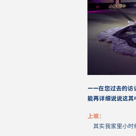
ーー在您过去的访
能再详细说说这其
上坂：
其实我家里小时候