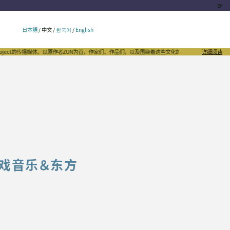
🍺
日本語
/
中文
/
한국어
/
English
媒体。以原作者ZUN为首，作家们、作品们，以及围绕着这些文化的千姿百态，向世界发出自豪的声音。我
详细阅读
游戏音乐＆东方