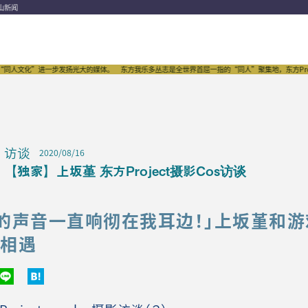
山新闻
进一步发扬光大的媒体。
东方我乐多丛志是全世界首屈一指的“同人”聚集地，东方Project的传播
访谈
2020/08/16
【独家】上坂堇 东方Project摄影Cos访谈
Boy的声音一直响彻在我耳边！」上坂堇和
的相遇