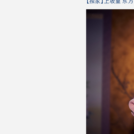
【独家】上坂堇 东方Pr