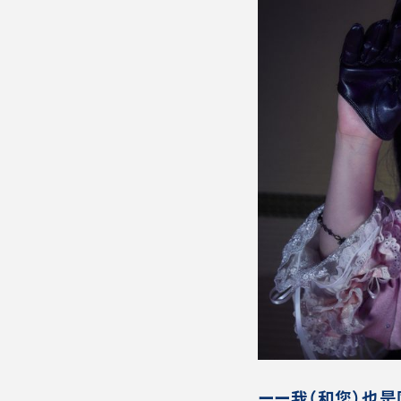
ーー我（和您）也是