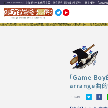
🍺
上海爱丽丝幻乐团 主页
神主博客《博丽幻想书谱》
神主推特
东方四方
东方Projext关联网页
，向世界发出自豪的声音。我们的创刊目标不仅是扩大东方Project，也希望成为刺激“同人文化”
「Game 
arrange曲
SHARE