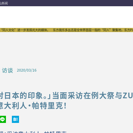
山新闻
进一步发扬光大的媒体。
东方我乐多丛志是全世界首屈一指的“同人”聚集地，东方Project的传
访谈
2020/03/16
对日本的印象。」当面采访在例大祭与Z
意大利人・帕特里克！