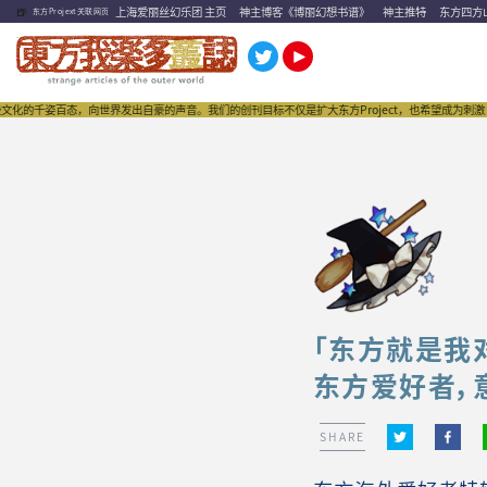
🍺
上海爱丽丝幻乐团 主页
神主博客《博丽幻想书谱》
神主推特
东方四方
东方Projext关联网页
态，向世界发出自豪的声音。我们的创刊目标不仅是扩大东方Project，也希望成为刺激“同人文化”
「东方就是我
东方爱好者，
SHARE