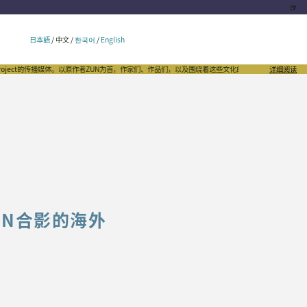
🍺
日本語
/
中文
/
한국어
/
English
播媒体。以原作者ZUN为首，作家们、作品们，以及围绕着这些文化的千姿百态，向世界发出自豪的声音。
详细阅读
UN合影的海外