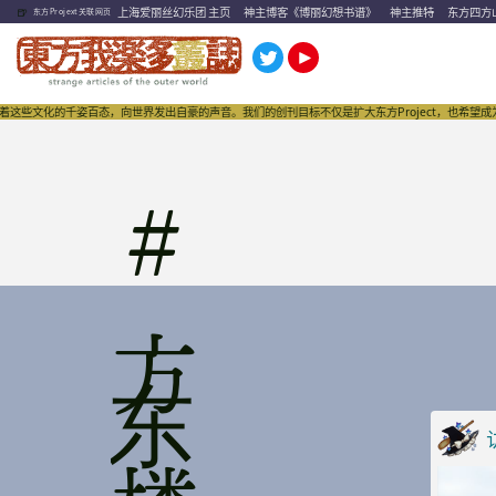
🍺
上海爱丽丝幻乐团 主页
神主博客《博丽幻想书谱》
神主推特
东方四方
东方Projext关联网页
这些文化的千姿百态，向世界发出自豪的声音。我们的创刊目标不仅是扩大东方Project，也希望成
#