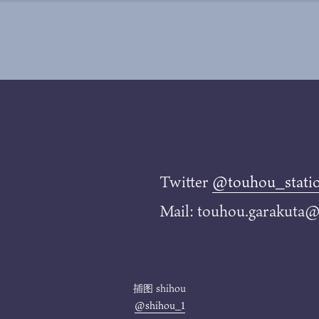
Twitter
@touhou_stati
Mail: touhou.garakuta
插图
shihou
@shihou_1