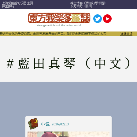
上海爱丽丝幻乐团 主页
神主博客《博丽幻想书谱》
神主推特
东方四方山新闻
绕着这些文化的千姿百态，向世界发出自豪的声音。我们的创刊目标不仅是扩大东方Project，也希望
详细阅读
#
藍田真琴（中文
小说
2026/02/13