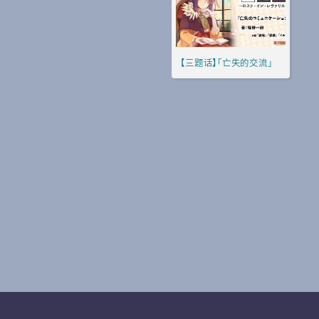
【三题话】「亡失的交流」