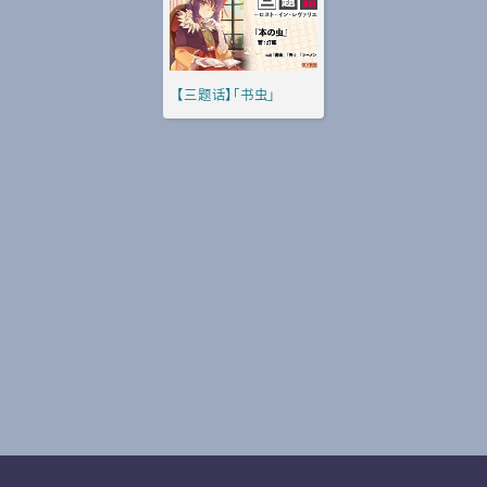
【三题话】「书虫」