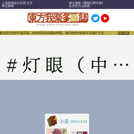
上海爱丽丝幻乐团 主页
神主博客《博丽幻想书谱》
神主推特
东方四方山新闻
绕着这些文化的千姿百态，向世界发出自豪的声音。我们的创刊目标不仅是扩大东方Project，也希望
详细阅读
#
灯眼（中文）
小说
2025/12/12