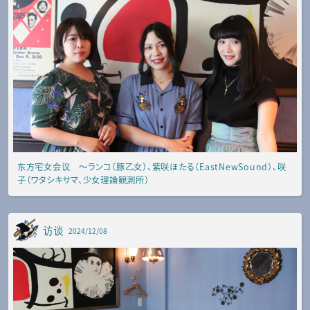
东方宅女会议 ～ランコ（豚乙女）、紫咲ほたる（EastNewSound）、咲
子（ワタシキサマ、少女理論観測所）
访谈
2024/12/08