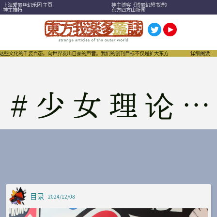
上海爱丽丝幻乐团 主页
神主博客《博丽幻想书谱》
神主推特
东方四方山新闻
些文化的千姿百态，向世界发出自豪的声音。我们的创刊目标不仅是扩大东方Project，也希望成为刺
详细阅读
#
少女理论观测所
目录
2024/12/08