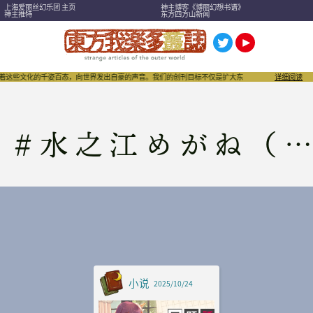
上海爱丽丝幻乐团 主页
神主博客《博丽幻想书谱》
神主推特
东方四方山新闻
绕着这些文化的千姿百态，向世界发出自豪的声音。我们的创刊目标不仅是扩大东方Project，也希望
详细阅读
#
水之江めがね（中文）
小说
2025/10/24