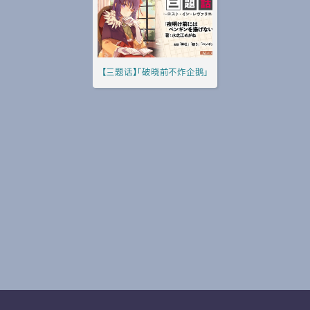
【三题话】「破晓前不炸企鹅」