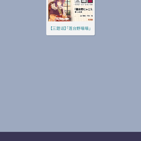
【三题话】「莲台野喵喵」