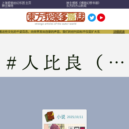
上海爱丽丝幻乐团 主页
神主博客《博丽幻想书谱》
神主推特
东方四方山新闻
绕着这些文化的千姿百态，向世界发出自豪的声音。我们的创刊目标不仅是扩大东方Project，也希望
详细阅读
#
人比良（中文）
小说
2025/10/11