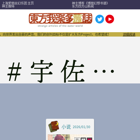
上海爱丽丝幻乐团 主页
神主博客《博丽幻想书谱》
神主推特
东方四方山新闻
，向世界发出自豪的声音。我们的创刊目标不仅是扩大东方Project，也希望成为刺激“同人文化”进
详细阅读
#
宇佐见莲子
小说
2026/01/30