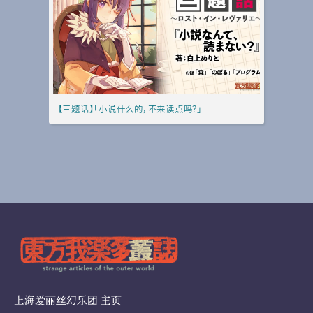
【三题话】「小说什么的，不来读点吗？」
上海爱丽丝幻乐团 主页