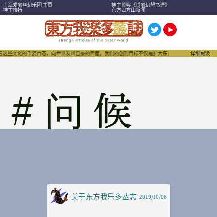
上海爱丽丝幻乐团 主页
神主博客《博丽幻想书谱》
神主推特
东方四方山新闻
着这些文化的千姿百态，向世界发出自豪的声音。我们的创刊目标不仅是扩大东方Project，也希望
详细阅读
#
问候
关于东方我乐多丛志
2019/10/06