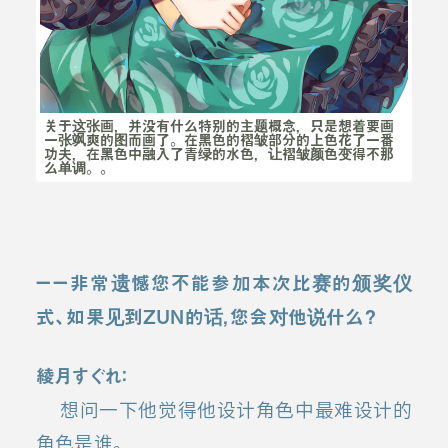
关于这张画，并没有什么特别的主题概念，只是想着要画
一张飒爽的图而画了。在黑色的褶皱部分的上色花了一番
功夫，在黑色中融入了青绿的水色，让褶皱颜色变得不那
么单调。。
ーー非常遗憾您不能参加本次比赛的颁奖仪
式、如果见到ZUN的话，您会对他说什么？
綾月すぐれ：
想问一下他觉得他设计角色中最难设计的
角色是谁。