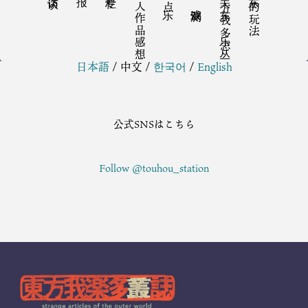
同人作品感想
音乐点
关于东方我乐多丛志
东方的玩法
日本語
/
中文
/
한국어
/
English
公式SNSはこちら
Follow @touhou_station