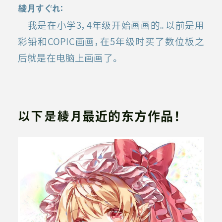
綾月すぐれ：
我是在小学3，4年级开始画画的。以前是用
彩铅和COPIC画画，在5年级时买了数位板之
后就是在电脑上画画了。
以下是綾月
最近的东方作品！