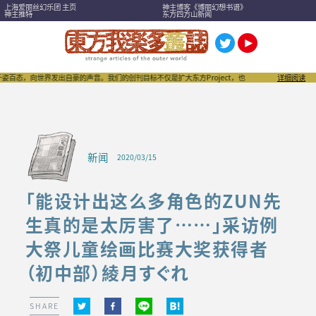
上海爱丽丝幻乐团 主页
神主博客《博丽幻想书谱》
神主推特
东方四方山新闻
世界发出自豪的声音。我们的创刊目标不仅是扩大东方Project，也希望成为刺激“同人文化”进一步
详细阅读
新闻
2020/03/15
「能设计出这么多角色的ZUN先
生真的是太厉害了……」采访例
大祭儿童绘画比赛大奖获得者
（初中部）綾月すぐれ
SHARE