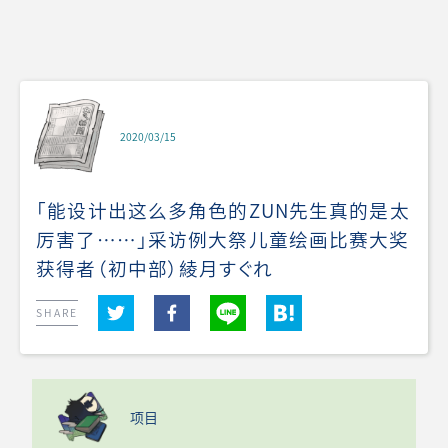
2020/03/15
「能设计出这么多角色的ZUN先生真的是太
厉害了……」采访例大祭儿童绘画比赛大奖
获得者（初中部）綾月すぐれ
SHARE
项目