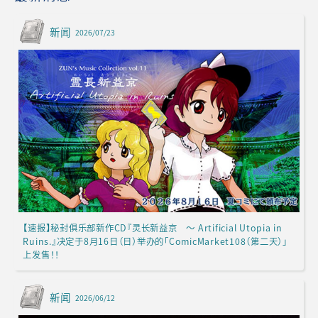
新闻
2026/07/23
【速报】秘封俱乐部新作CD『灵长新益京 ～ Artificial Utopia in
Ruins.』决定于8月16日（日）举办的「ComicMarket108（第二天）」
上发售！！
新闻
2026/06/12