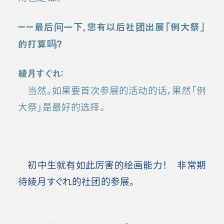
ーー最后问一下，您有以后社团出展「例大祭」
的打算吗？
綾月すぐれ：
当然。如果要首次参展的活动的话，果然「例
大祭」是最好的选择。
初中生就有如此厉害的绘画能力！ 非常期
待綾月すぐれ的社团的参展。