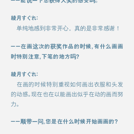
ーー能说一下您获得大奖的感受吗。
綾月すぐれ：
单纯地感到非常开心。真的是非常感谢！
ーー在画这次的获奖作品的时候，有什么画画
时特别注意，下笔的地方吗？
綾月すぐれ：
在画的时候特别重视如何画出衣服和头发
的动感。现在也在以能画出似乎在动的画而努
力。
ーー顺带一问，您是在什么时候开始画画的？