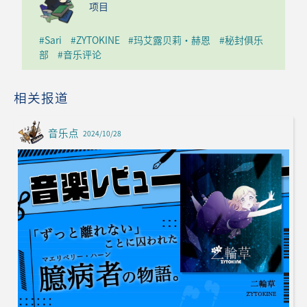
项目
#Sari
#ZYTOKINE
#玛艾露贝莉·赫恩
#秘封俱乐
部
#音乐评论
相关报道
音乐点
2024/10/28