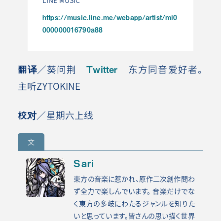
https://music.line.me/webapp/artist/mi0
000000016790a88
翻译
／葵问荆
Twitter
东方同音爱好者。
主听ZYTOKINE
校对
／星期六上线
文
Sari
東方の音楽に惹かれ、原作二次創作問わ
ず全力で楽しんでいます。 音楽だけでな
く東方の多岐にわたるジャンルを知りた
いと思っています。皆さんの思い描く世界