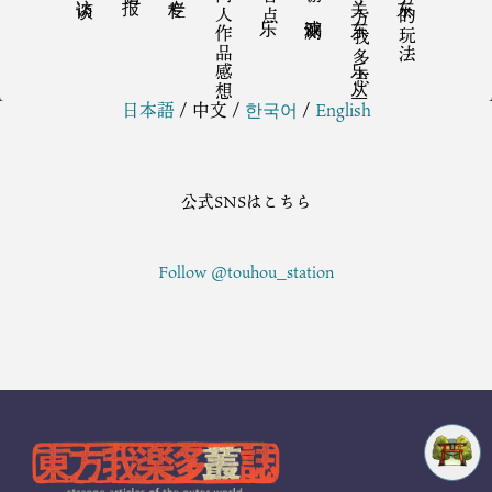
同人作品感想
音乐点
关于东方我乐多丛志
东方的玩法
日本語
/
中文
/
한국어
/
English
公式SNSはこちら
Follow @touhou_station