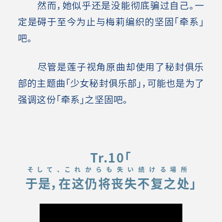
然而，她似乎还是没能彻底骗过自己。一
定是碍于至今为止与梅莉编织的坚固「牵系」
吧。
尽管是莲子视角原曲却使用了秘封俱乐
部的主题曲「少女秘封俱乐部」，可能也是为了
强调这份「牵系」之坚固吧。
Tr.10「
そして、これからも失い続ける場所
于是，在这仍将丧失不复之处
」