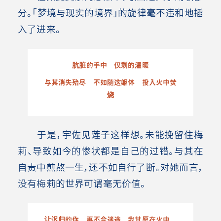
分。「梦境与现实的境界」的旋律毫不违和地插
入了进来。
肮脏的手中 仅剩的温暖
与其消失殆尽 不如随这躯体 投入火中焚
烧
于是，宇佐见莲子这样想。未能挽留住梅
莉、导致如今的惨状都是自己的过错。与其在
自责中煎熬一生，还不如自行了断。对她而言，
没有梅莉的世界可谓毫无价值。
让迟归的你 再不会迷途 我甘愿在火中