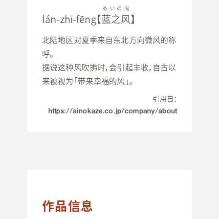
あいの風
lán-zhī-fēng【
蓝之风
】
北陆地区对夏季来自东北方向微风的称
呼。
据说这种风吹拂时，会引起丰收，自古以
来被视为「带来幸福的风」。
引用自：
https://ainokaze.co.jp/company/about
作品信息