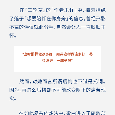
在『二轮草』的「作者未详」中，梅莉拒绝
了莲子「想要陪伴在你身旁」的信息。曾经形影
不离的伴侣就此分手，自然会让人一直耿耿于
怀。
“当时那样做该多好 如果这样做该多好 尽
情念诵 一辈子吧”
然而，对她而言所谓后悔也不过是托词。
因为，再怎么后悔都不可能改变眼下的痛苦现
实。
在如此复杂的想法中，歌曲进入了副歌部