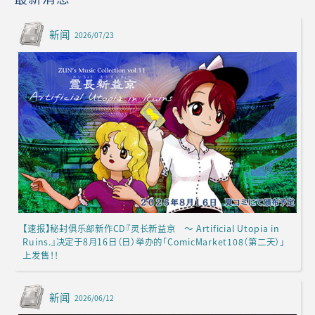
新闻
2026/07/23
【速报】秘封俱乐部新作CD『灵长新益京 ～ Artificial Utopia in
Ruins.』决定于8月16日（日）举办的「ComicMarket108（第二天）」
上发售！！
新闻
2026/06/12