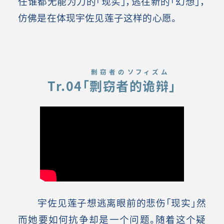
任谁都无能为力的「现实」，逃往新的「幻想」，
仿佛是在体现宇佐见莲子这样的心愿。
剽窃者のソフィズム
Tr.04「
剽窃者的诡辩
」
宇佐见莲子想逃离眼前的悲伤「现实」然
而她要如何抗争却是一个问题。随着这个疑