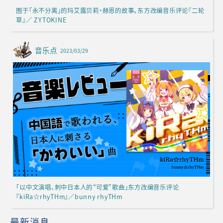
囿于「永不分离」的玛艾露贝莉·赫恩的故事。东方改编音乐评论『二轮
草』／ ZYTOKINE
音乐点
2023/03/29
「以中文演唱、刺中日本人的“可爱”歌曲」东方改编音乐评论
『kiRa☆rhyTHm』／bunny rhyTHm
最新消息