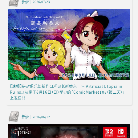
新闻
2026/07/23
【速报】秘封俱乐部新作CD『灵长新益京 ～ Artificial Utopia in
Ruins.』决定于8月16日（日）举办的「ComicMarket108（第二天）」
上发售！！
新闻
2026/06/12