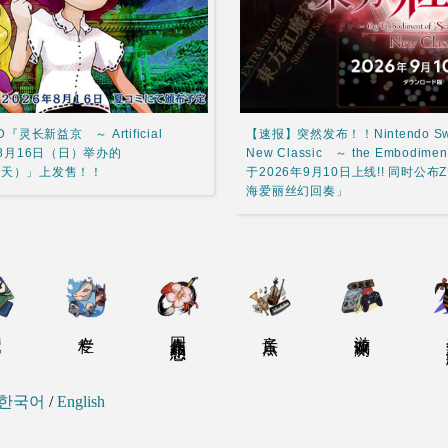
长新益京 ～ Artificial
【速报】突然发布！！Nintendo S
决定于8月16日（日）举办的
New Classic ～ the Embodiment
（第二天）」上发售！！
于2026年9月10日上线!! 同时公
海爱丽丝幻回奏」
道
专栏
同人作品感想
音乐点
游戏评测
关
한국어
/
English