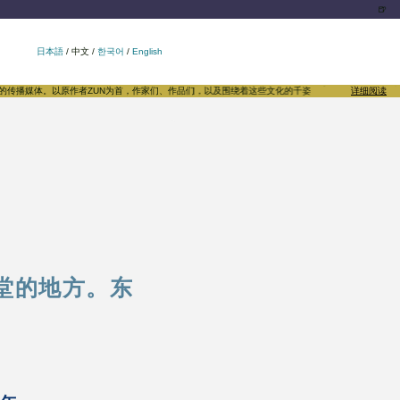
🍺
日本語
/
中文
/
한국어
/
English
播媒体。以原作者ZUN为首，作家们、作品们，以及围绕着这些文化的千姿百态，向世界发出自豪的声音。我
详细阅读
堂的地方。东