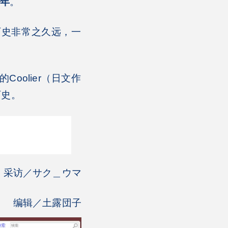
周年
。
历史非常之久远，一
olier（日文作
历史。
、采访／サク＿ウマ
编辑／土露団子