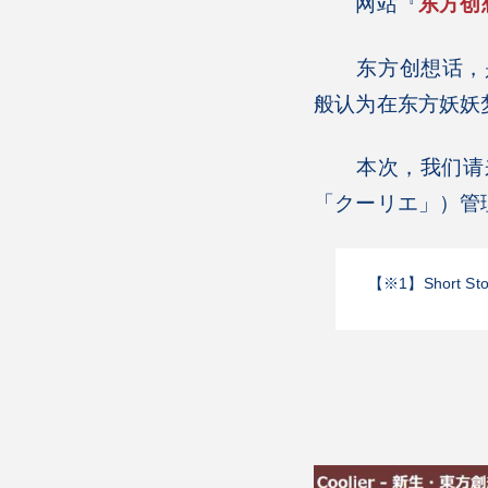
网站『
东方创
东方创想话，是一
般认为在东方妖妖
本次，我们请来了
「クーリエ」）管
【※1】Short