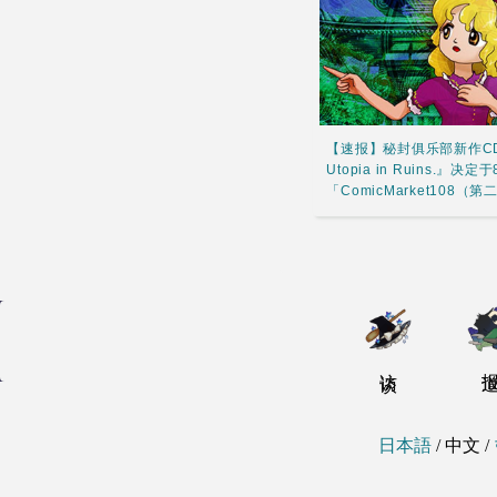
【速报】秘封俱乐部新作CD『灵
Utopia in Ruins.』
「ComicMarket108
访谈
报
日本語
/
中文
/