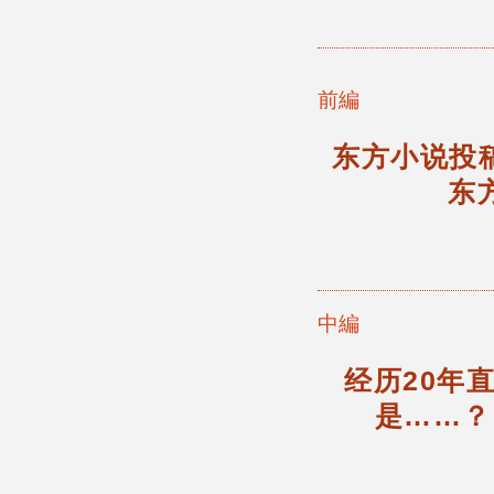
前編
东方小说投
东
中編
经历20年
是……？