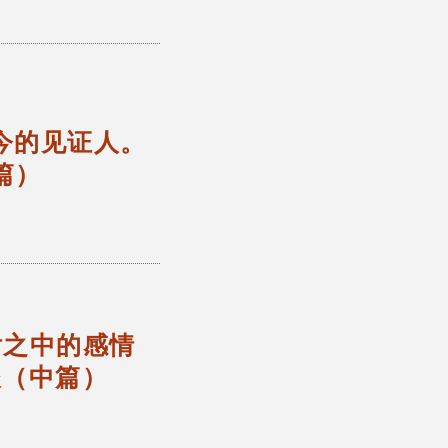
今的见证人。
篇）
话之中的感情
谈（中篇）