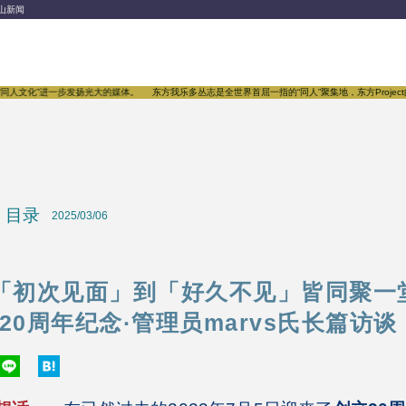
山新闻
化”进一步发扬光大的媒体。
东方我乐多丛志是全世界首屈一指的“同人”聚集地，东方Project的传
目录
2025/03/06
「初次见面」到「好久不见」皆同聚一
20周年纪念·管理员marvs氏长篇访谈