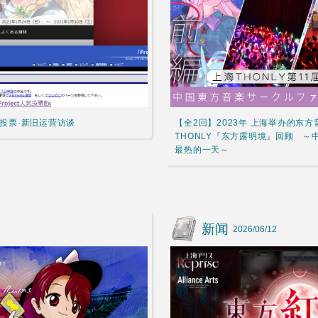
人气投票·新旧运营访谈
【全2回】2023年 上海举办的东方
THONLY『东方露明境』回顾 
最热的一天～
新闻
2026/06/12