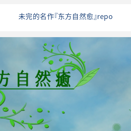
未完的名作『东方自然愈』repo