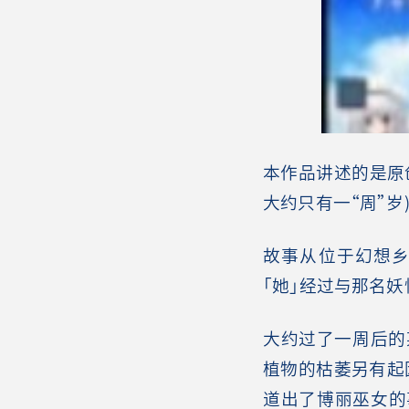
本作品讲述的是原
大约只有一“周”
故事从位于幻想乡
「她」经过与那名
大约过了一周后的
植物的枯萎另有起
道出了博丽巫女的