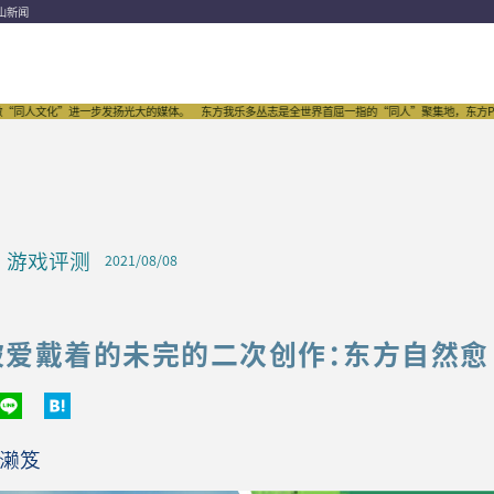
山新闻
进一步发扬光大的媒体。
东方我乐多丛志是全世界首屈一指的“同人”聚集地，东方Project的传播
游戏评测
2021/08/08
被爱戴着的未完的二次创作：东方自然愈
 濑笈