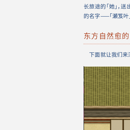
长旅途的「她」，送
的名字——「瀬笈叶
东方自然愈的
下面就让我们来深