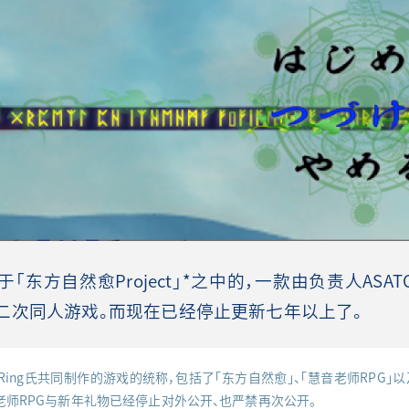
方自然愈Project」*之中的，一款由负责人ASATO与
二次同人游戏。而现在已经停止更新七年以上了。
or-Ring氏共同制作的游戏的统称，包括了「东方自然愈」、「慧音老师RPG」
慧音老师RPG与新年礼物已经停止对外公开、也严禁再次公开。