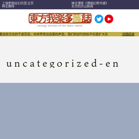
上海爱丽丝幻乐团 主页
神主博客《博丽幻想书谱》
神主推特
东方四方山新闻
绕着这些文化的千姿百态，向世界发出自豪的声音。我们的创刊目标不仅是扩大东方Project，也希望
详细阅读
uncategorized-en