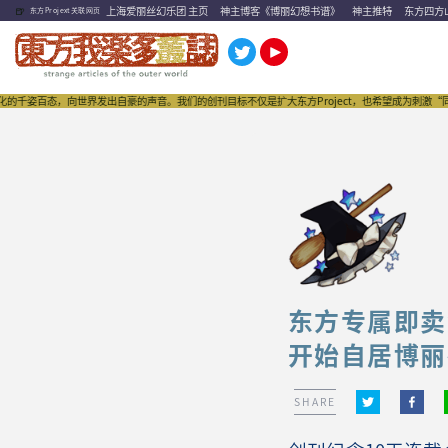
🍺
上海爱丽丝幻乐团 主页
神主博客《博丽幻想书谱》
神主推特
东方四方
东方Projext关联网页
态，向世界发出自豪的声音。我们的创刊目标不仅是扩大东方Project，也希望成为刺激“同人文化
东方专属即卖
开始自居博丽
SHARE