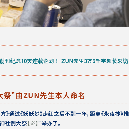
创刊纪念10天连载企划！ ZUN先生3万5千字超长采访
大祭”由ZUN先生本人命名
《东方》通过《妖妖梦》走红之后不到一年，距离《永夜抄》推
丽神社例大祭
【※】
”举办了。