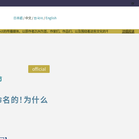
🍺
日本語
/
中文
/
한국어
/
English
播媒体。以原作者ZUN为首，作家们、作品们，以及围绕着这些文化的千姿百态，向世界发出自豪的声音。
详细阅读
official
访
命名的！为什么