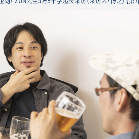
划！ ZUN先生3万5千字超长采访（采访人・博之）【第7