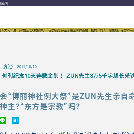
山新闻
”进一步发扬光大的媒体。
东方我乐多丛志是全世界首屈一指的“同人”聚集地，东方Project的传
访谈
2019/10/10
创刊纪念10天连载企划！ ZUN先生3万5千字超长采
会“博丽神社例大祭”是ZUN先生亲自
神主？“东方是宗教”吗？