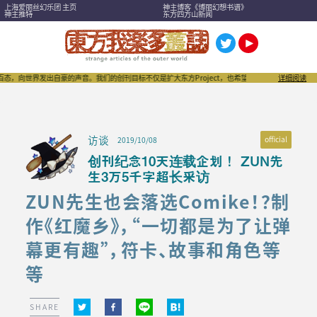
上海爱丽丝幻乐团 主页
神主博客《博丽幻想书谱》
神主推特
东方四方山新闻
界发出自豪的声音。我们的创刊目标不仅是扩大东方Project，也希望成为刺激“同人文化”进一步发
详细阅读
访谈
official
2019/10/08
创刊纪念10天连载企划！ ZUN先
生3万5千字超长采访
ZUN先生也会落选Comike！？制
作《红魔乡》，“一切都是为了让弹
幕更有趣”，符卡、故事和角色等
等
SHARE