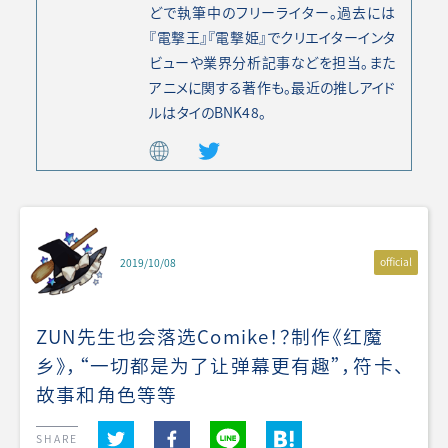
どで執筆中のフリーライター。過去には
『電撃王』『電撃姫』でクリエイターインタ
ビューや業界分析記事などを担当。また
アニメに関する著作も。最近の推しアイド
ルはタイのBNK48。
official
2019/10/08
ZUN先生也会落选Comike！？制作《红魔
乡》，“一切都是为了让弹幕更有趣”，符卡、
故事和角色等等
SHARE