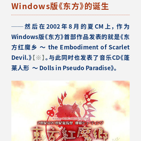
Windows版《东方》的诞生
──
然后在2002年8月的夏CM上，作为
Windows版《东方》首部作品发表的就是《东
方红魔乡
～
the Embodiment of Scarlet
Devil.
》
【
※
】
。与此同时
也发表了音乐CD《蓬
莱人形
～ Dolls in Pseudo Paradise
》。