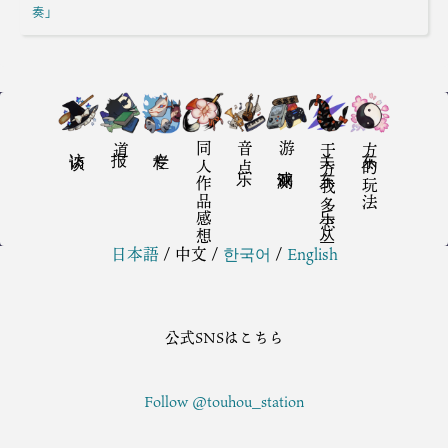
奏」
访谈
报道
专栏
同人作品感想
音乐点
游戏评测
关于东方我乐多丛志
东方的玩法
日本語
/
中文
/
한국어
/
English
公式SNSはこちら
Follow @touhou_station