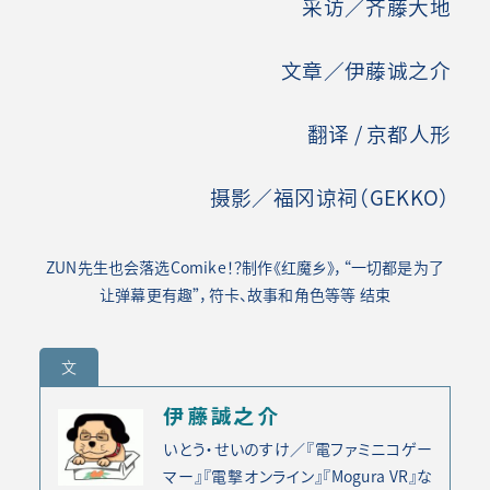
采访／齐藤大地
文章／伊藤诚之介
翻译 / 京都人形
摄影／福冈谅祠（GEKKO）
ZUN先生也会落选Comike！？制作《红魔乡》，“一切都是为了
让弹幕更有趣”，符卡、故事和角色等等
结束
文
伊藤誠之介
いとう・せいのすけ／『電ファミニコゲー
マー』『電撃オンライン』『Mogura VR』な