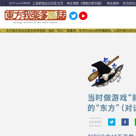
🍺
上海爱丽丝幻乐团 主页
神主博客《博丽幻想书谱》
神主推特
东方四方
东方Projext关联网页
我乐多丛志是全世界首屈一指的“同人”聚集地，东方Project的传播媒体。以原作者ZUN为首，
当时做游戏“就
的“东方”（
SHARE