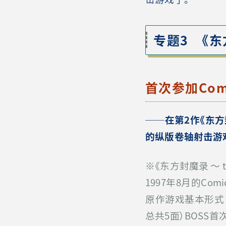
专题3 《东
首次参加Comi
──在第
2
作《东
的纵版卷轴射击游
※《东方封魔录 ～ the S
1997年8月的Com
原作游戏基本形式
总共5面）BOSS首