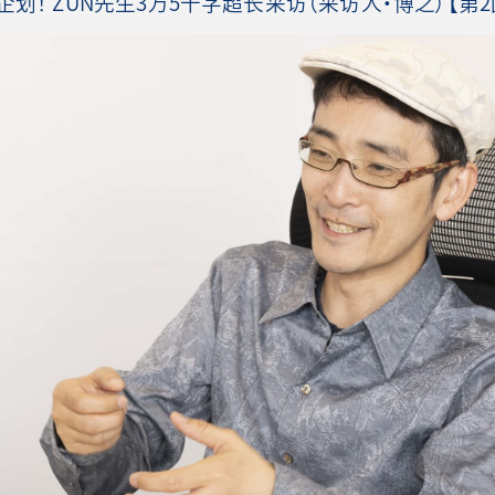
划！ ZUN先生3万5千字超长采访（采访人・博之）【第2