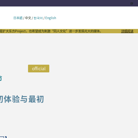
🍺
日本語
/
中文
/
한국어
/
English
Project，也希望成为刺激“同人文化”进一步发扬光大的媒体。
东方我乐多丛志是全世界首屈一指
详细阅读
official
访
t初体验与最初