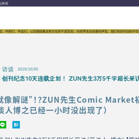
山新闻
作家们、作品们，以及围绕着这些文化的千姿百态，向世界发出自豪的声音。我们的创刊目标不仅是扩大东方
访谈
2019/10/05
创刊纪念10天连载企划！ ZUN先生3万5千字超长采
像解谜”！？ZUN先生Comic Marke
对谈人博之已经一小时没出现了）