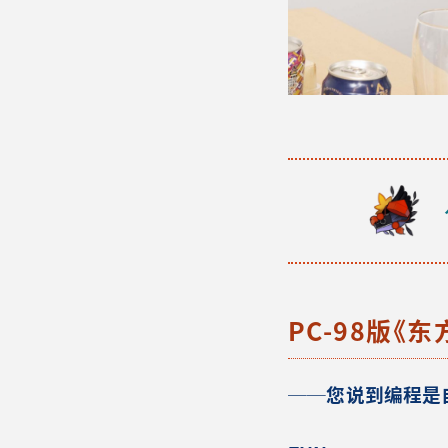
PC-98版《
──您
说到编程是