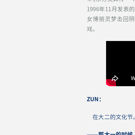
1996年11月发表
女博丽灵梦击回阴
戏。
ZUN
：
在大二的文化节，
──
那大一的时候