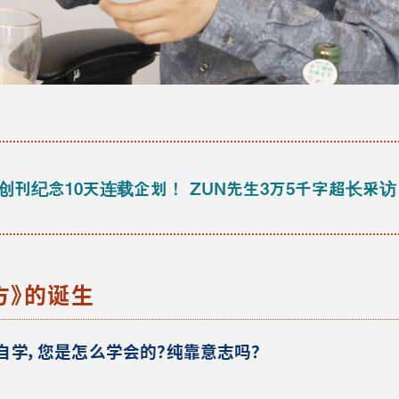
创刊纪念10天连载企划！ ZUN先生3万5千字超长采访
东方》的诞生
自学，您是怎么学会的？纯靠意志吗？