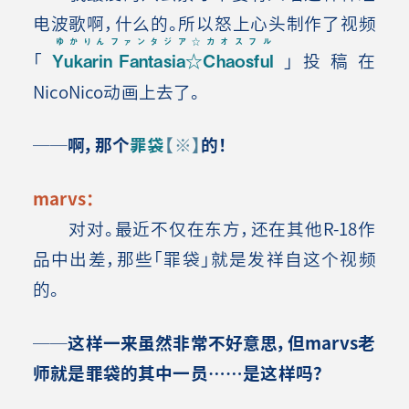
电波歌啊，什么的。所以怒上心头制作了视频
ゆかりんファンタジア☆カオスフル
「
Yukarin Fantasia☆Chaosful
」投稿在
NicoNico动画上去了。
──啊，那个
罪袋
【※】
的！
marvs：
对对。最近不仅在东方，还在其他R-18作
品中出差，那些「罪袋」就是发祥自这个视频
的。
──这样一来虽然非常不好意思，但marvs老
师就是罪袋的其中一员……是这样吗？