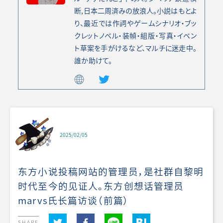
断,日本二周済みの放浪人。小説はもとよ
り、最近では作詞やゲームシナリオ・ブッ
クレットノベル・装幀・組版・写真・イベン
ト草案を手がけるなど、マルチに迷走中。
誰か助けて。
2025/02/05
东方小说投稿网站的管理员，是社群自黎明
时代至今的见证人。东方创想话管理员
marvs氏长篇访谈（前篇）
SHARE