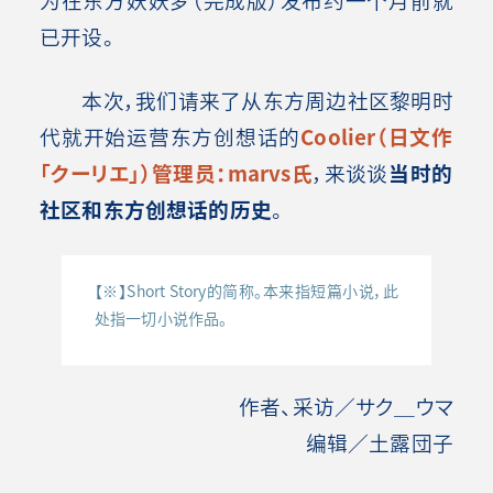
已开设。
本次，我们请来了从东方周边社区黎明时
代就开始运营东方创想话的
Coolier（日文作
「クーリエ」）管理员：marvs氏
，来谈谈
当时的
社区和东方创想话的历史
。
【※】Short Story的简称。本来指短篇小说，此
处指一切小说作品。
作者、采访／サク＿ウマ
编辑／土露団子