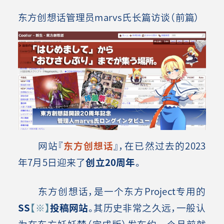
东方创想话管理员marvs氏长篇访谈（前篇）
网站『
东方创想话
』，在已然过去的2023
年7月5日迎来了
创立20周年
。
东方创想话，是一个东方Project专用的
SS
【※】
投稿网站
。其历史非常之久远，一般认
为在东方妖妖梦（完成版）发布约一个月前就