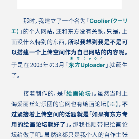
那时，我建立了一个名为「
Coolier（クーリ
エ）
」的个人网站，还和东方没有关系。只是，上
面没什么特别的东西，
所以我想到我是不是可
以搭建一个上传空间作为自己网站的内容呢。
東方うｐろだ
于是在2003年の3月「
东方Uploader
」就诞生
了。
接着制作的，是「
绘画论坛
」。虽然当时上
海爱丽丝幻乐团的官网也有绘画论坛
【※】
，
不
过紧接着上传空间的话题就是「如果有东方专
用的绘画论坛就好了」。
那我也顺带把绘画论
坛给做了吧。虽然这都只是我个人的自作主张