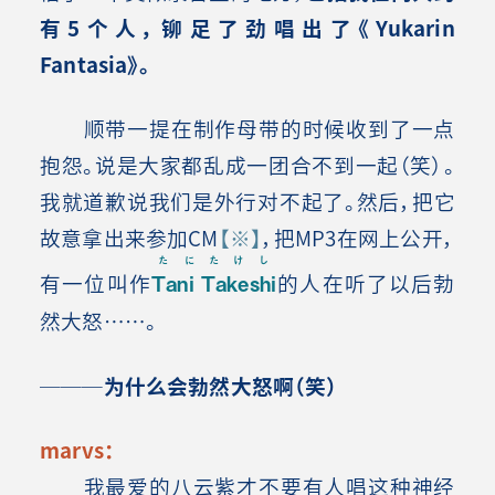
有5个人，铆足了劲唱出了《Yukarin
Fantasia》。
顺带一提在制作母带的时候收到了一点
抱怨。说是大家都乱成一团合不到一起（笑）。
我就道歉说我们是外行对不起了。然后，把它
故意拿出来参加CM
【※】
，把MP3在网上公开，
たにたけし
有一位叫作
Tani Takeshi
的人在听了以后勃
然大怒……。
───为什么会勃然大怒啊（笑）
marvs：
我最爱的八云紫才不要有人唱这种神经