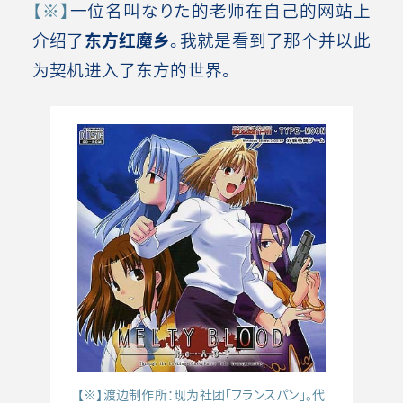
【※】
一位名叫なりた的老师在自己的网站上
介绍了
东方红魔乡
。我就是看到了那个并以此
为契机进入了东方的世界。
【※】渡边制作所：现为社团「フランスパン」。代