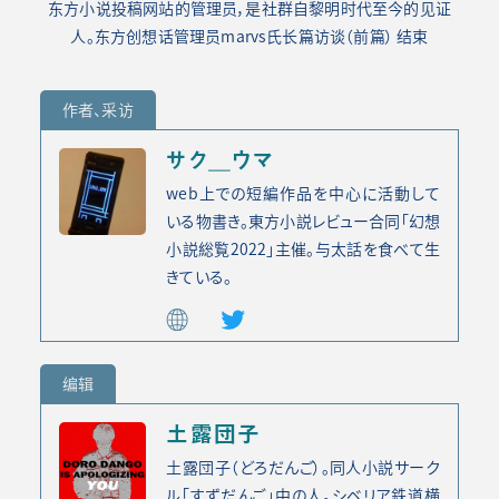
东方小说投稿网站的管理员，是社群自黎明时代至今的见证
人。东方创想话管理员marvs氏长篇访谈（前篇）
结束
作者、采访
サク＿ウマ
web上での短編作品を中心に活動して
いる物書き。東方小説レビュー合同「幻想
小説総覧2022」主催。与太話を食べて生
きている。
编辑
土露団子
土露団子（どろだんご）。同人小説サーク
ル「すずだんご」中の人。シベリア鉄道横