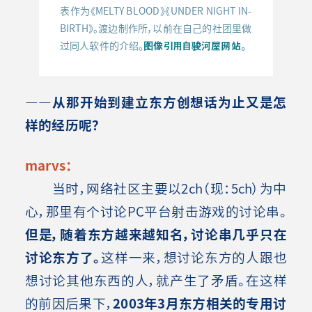
表作为《MELTY BLOOD》《UNDER NIGHT IN-
BIRTH》。渡边制作所，以前在自己的社团里做
图像引用自骏河屋网站。
过同人软件的介绍。
――从那开始到建立东方创想话为止又是怎
样的经历呢？
marvs：
当时，网络社区主要以2ch（现：5ch）为中
心，那里有个讨论PC平台射击游戏的讨论串。
但是，随着东方越来越知名，讨论串几乎只在
讨论东方了。
这样一来，想讨论东方的人跟也
想讨论其他东西的人，就产生了矛盾。在这样
的前因后果下，
2003年3月东方相关的专用讨