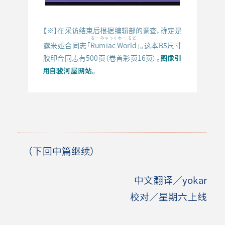
【※】在采访结束后根据编辑部的调查，确定是
るーみゃっくわーるど
露米娅合同志「
Rumiac World
」。这本B5尺寸
图像引
胶印合同志有500页（卷首彩页16页）。
用自骏河屋网站。
（下回中篇继续）
中文翻译／yokar
校对／星期六上线