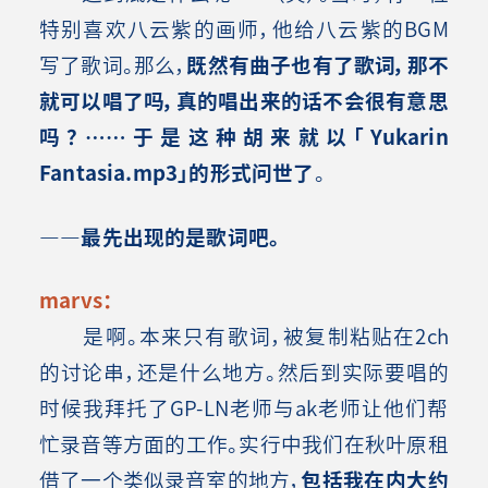
特别喜欢八云紫的画师，他给八云紫的BGM
写了歌词。那么，
既然有曲子也有了歌词，那不
就可以唱了吗，真的唱出来的话不会很有意思
吗？……于是这种胡来就以「Yukarin
Fantasia.mp3」的形式问世了
。
――最先出现的是歌词吧。
marvs：
是啊。本来只有歌词，被复制粘贴在2ch
的讨论串，还是什么地方。然后到实际要唱的
时候我拜托了GP-LN老师与ak老师让他们帮
忙录音等方面的工作。实行中我们在秋叶原租
借了一个类似录音室的地方，
包括我在内大约