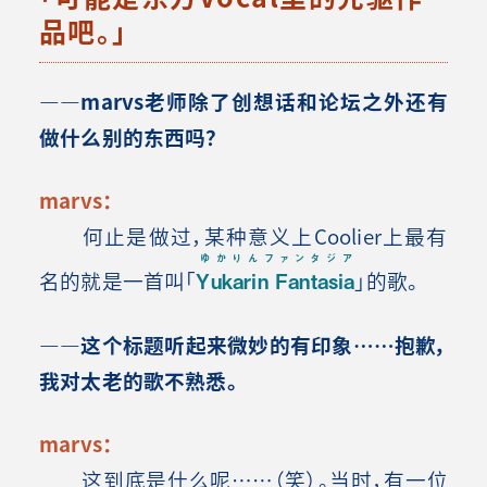
品吧。」
――marvs老师除了创想话和论坛之外还有
做什么别的东西吗？
marvs：
何止是做过，某种意义上Coolier上最有
ゆかりんファンタジア
名的就是一首叫「
Yukarin Fantasia
」的歌。
――这个标题听起来微妙的有印象……抱歉，
我对太老的歌不熟悉。
marvs：
这到底是什么呢……（笑）。当时，有一位