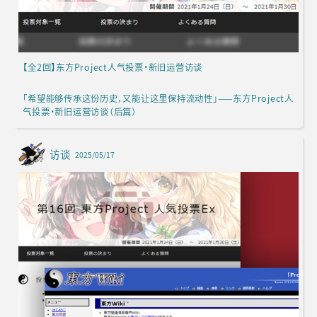
【全2回】东方Project人气投票·新旧运营访谈
「希望能够传承这份历史，又能让这里保持流动性」——东方Project人
气投票·新旧运营访谈（后篇）
访谈
2025/05/17