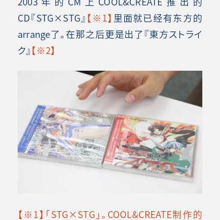
2003年的CM上COOL&CREATE推出的
CD『STG×STG』
【※1】
里面就已经有东方的
arrange了。在那之后更是出了『東方ストライ
ク』
【※2】
【※1】「STG×STG」。COOL&CREATE制作的