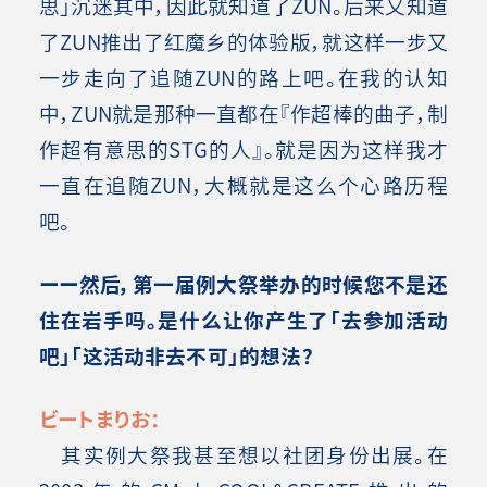
思」沉迷其中，因此就知道了ZUN。后来又知道
了ZUN推出了红魔乡的体验版，就这样一步又
一步走向了追随ZUN的路上吧。在我的认知
中，ZUN就是那种一直都在『作超棒的曲子，制
作超有意思的STG的人』。就是因为这样我才
一直在追随ZUN，大概就是这么个心路历程
吧。
ーー然后，第一届例大祭举办的时候您不是还
住在岩手吗。是什么让你产生了「去参加活动
吧」「这活动非去不可」的想法？
ビートまりお：
其实例大祭我甚至想以社团身份出展。在