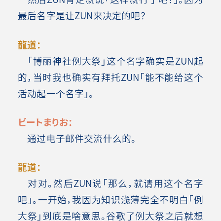
最后名字是让ZUN来决定的吧？
龍道：
「博丽神社例大祭」这个名字确实是ZUN起
的，当时我也确实有拜托ZUN「能不能给这个
活动起一个名字」。
ビートまりお：
通过电子邮件交流什么的。
龍道：
对对。然后ZUN说「那么，就请用这个名字
吧」。一开始，我因为知识浅薄完全不明白「例
大祭」到底是啥意思。谷歌了例大祭之后就想