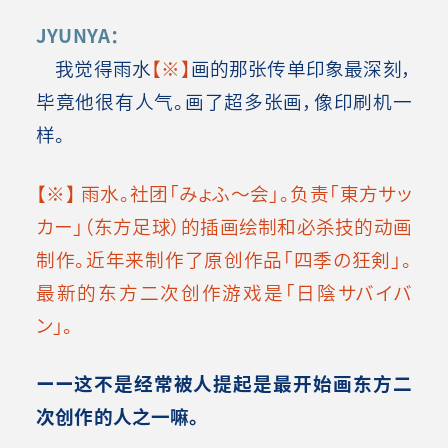
JYUNYA：
我觉得雨水
【※】
画的那张传单印象最深刻，
毕竟他很有人气。画了超多张画，像印刷机一
样
。
【※】 雨水。社团「みょふ～会」。负责「東方サッ
カー」（东方足球）的插画绘制和必杀技的动画
制作。近年来制作了原创作品「四季の狂剣」。
最新的东方二次创作游戏是「日陰サバイバ
ン」。
ーー这不是经常被人提起是最开始画东方二
次创作的人之一嘛。