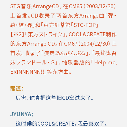
STG音乐ArrangeCD。在CM65（2003/12/30）
上首发。CD收录了两首东方Arrange曲「弾・
幕・結・界」和「東方紅茶館「STG-FOP」
【※2】「東方ストライク」。COOL&CREATE制作
的东方Arrange CD。在CM67（2004/12/30）上
首发。收录了「疾走あんさんぶる」、「最終鬼畜
妹フランドール・Ｓ」、纯乐器版的「Help me,
ERINNNNNN!!」等东方曲。
龍道：
厉害，你真把这些旧CD拿过来了。
JYUNYA：
这时候的COOL&CREATE，我最喜欢了。