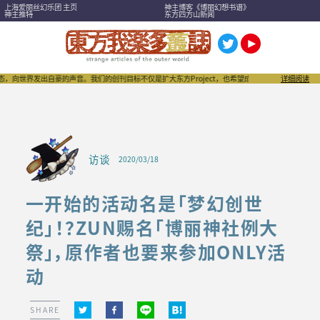
上海爱丽丝幻乐团 主页
神主博客《博丽幻想书谱》
神主推特
东方四方山新闻
发出自豪的声音。我们的创刊目标不仅是扩大东方Project，也希望成为刺激“同人文化”进一步发扬
详细阅读
访谈
2020/03/18
一开始的活动名是「梦幻创世
纪」！？ZUN赐名「博丽神社例大
祭」，原作者也要来参加ONLY活
动
SHARE