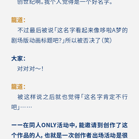
创世纪啊。我个人觉得是一个好名字。
龍道：
不过最后被说「这名字看起来像哆啦A梦的
剧场版动画标题吧？」所以被否决了（笑）
大家：
对对对～！
龍道：
被这样说之后就也觉得「这名字肯定不行
吧」……
ーー在同人ONLY活动中，能邀请到创作了这
个作品的人，也就是一次创作者出场活动是很