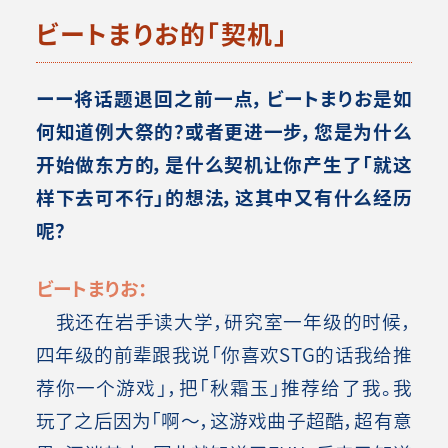
ビートまりお的「契机」
ーー将话题退回之前一点，ビートまりお是如
何知道例大祭的？或者更进一步，您是为什么
开始做东方的，是什么契机让你产生了「就这
样下去可不行」的想法，这其中又有什么经历
呢？
ビートまりお：
我还在岩手读大学，研究室一年级的时候，
四年级的前辈跟我说「你喜欢STG的话我给推
荐你一个游戏」，把「秋霜玉」推荐给了我。我
玩了之后因为「啊～，这游戏曲子超酷，超有意