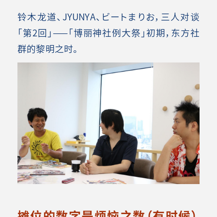
铃木龙道、JYUNYA、ビートまりお，三人对谈
「第2回」——「博丽神社例大祭」初期，东方社
群的黎明之时。
摊位的数字是烦恼之数（有时候）