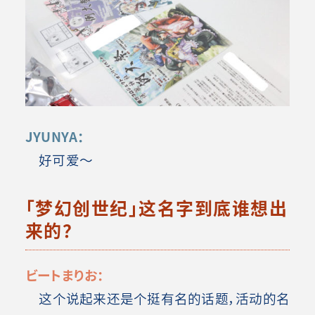
JYUNYA：
好可爱～
「梦幻创世纪」这名字到底谁想出
来的？
ビートまりお：
这个说起来还是个挺有名的话题，活动的名