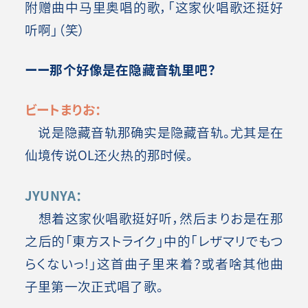
附赠曲中马里奥唱的歌，「这家伙唱歌还挺好
听啊」（笑）
ーー那个好像是在隐藏音轨里吧？
ビートまりお：
说是隐藏音轨那确实是隐藏音轨。尤其是在
仙境传说OL还火热的那时候。
JYUNYA：
想着这家伙唱歌挺好听，然后まりお是在那
之后的「東方ストライク」中的「レザマリでもつ
らくないっ!」这首曲子里来着？或者啥其他曲
子里第一次正式唱了歌
。