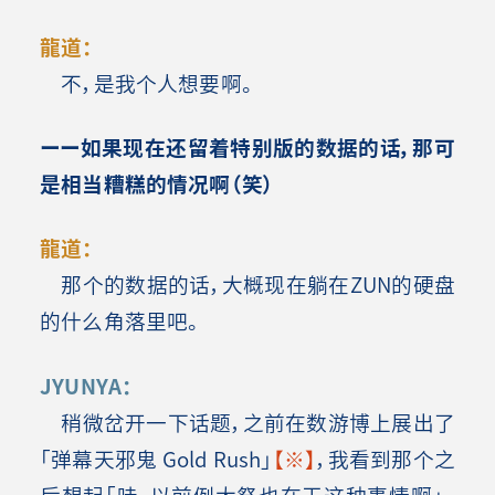
龍道：
不，是我个人想要啊。
ーー如果现在还留着特别版的数据的话，那可
是相当糟糕的情况啊（笑）
龍道：
那个的数据的话，大概现在躺在ZUN的硬盘
的什么角落里吧。
JYUNYA：
稍微岔开一下话题，之前在数游博上展出了
「弹幕天邪鬼 Gold Rush」
【※】
，我看到那个之
后想起「哇，以前例大祭也在干这种事情啊」。