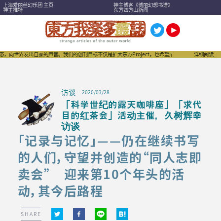
上海爱丽丝幻乐团 主页
神主博客《博丽幻想书谱》
神主推特
东方四方山新闻
发出自豪的声音。我们的创刊目标不仅是扩大东方Project，也希望成为刺激“同人文化”进一步发
详细阅读
访谈
2020/03/28
「科学世纪的露天咖啡座」「求代
目的红茶会」活动主催，久树辉幸
访谈
「记录与记忆」——仍在继续书写
的人们，守望并创造的“同人志即
卖会” 迎来第10个年头的活
动，其今后路程
SHARE